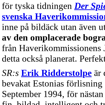
för tyska tidningen
Der Spi
svenska Haverikommissi
inne på bildäck utan även u
av den omplacerade bog
från Haverikommissionens J
detta också planerat. Perfek
SR:s
Erik Ridderstolpe
är 
bevakat Estonias förlisnin
September 1994, för nästan
fin, bildad, intelligent och