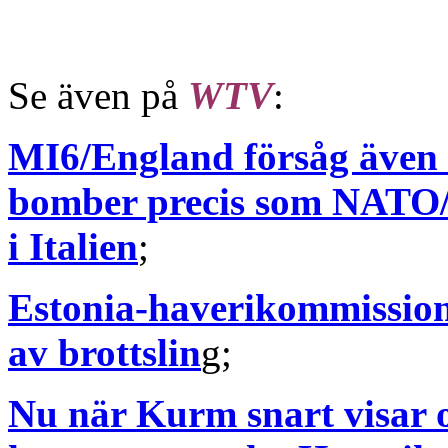
Se även på
WTV
:
MI6/England försåg även
bomber precis som NATO/
i Italien
;
Estonia-haverikommission
av brottslin
g;
Nu när Kurm snart visar 