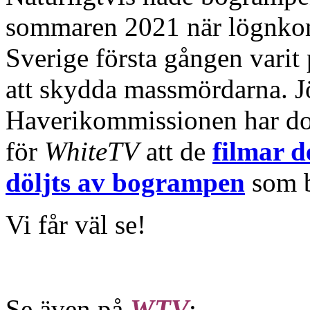
sommaren 2021 när lögnkom
Sverige första gången varit
att skydda massmördarna. J
Haverikommissionen har doc
för
WhiteTV
att de
filmar d
döljts av bogrampen
som b
Vi får väl se!
Se även på
WTV
: