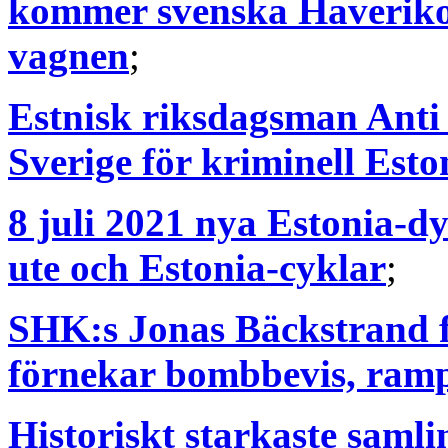
kommer svenska Haveriko
vagnen
;
Estnisk riksdagsman Ant
Sverige för kriminell Est
8 juli 2021 nya Estonia-
ute och Estonia-cyklar
;
SHK:s Jonas Bäckstrand fo
förnekar bombbevis, ramp
Historiskt starkaste samli