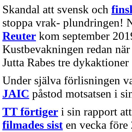
Skandal att svensk och
fin
stoppa vrak- plundringen! 
Reuter
kom september 2019
Kustbevakningen redan när
Jutta Rabes tre dykaktione
Under själva förlisningen v
JAIC
påstod motsatsen i sin
TT förtiger
i sin rapport at
filmades sist
en vecka före