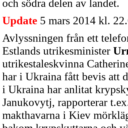
och södra delen av landet.
Update
5 mars 2014 kl. 22.
Avlyssningen från ett tele
Estlands utrikesminister
Ur
utrikestaleskvinna Catherin
har i Ukraina fått bevis att 
i Ukraina har anlitat krypsk
Janukovytj, rapporterar t.e
makthavarna i Kiev mörklägg
bakom krypskyttarna och vä