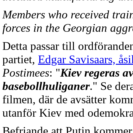
Members who received trai
forces in the Georgian aggr
Detta passar till ordförande
partiet,
Edgar Savisaars, åsi
Postimees
: "
Kiev regeras a
basebollhuliganer
." Se der
filmen, där de avsätter ko
utanför Kiev med odemokra
Befriande att Putin kommer 