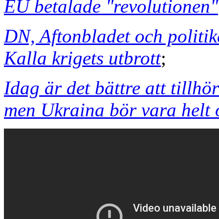
EU betalade "revolutionen"
DN, Aftonbladet och politi
Kalla krigets utbrott
;
Idag är det bättre att tillh
men Ukraina bör vara helt