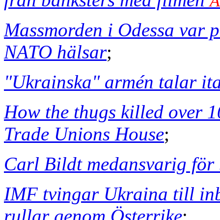
A
Massmorden i Odessa var pa
NATO hälsar
;
"Ukrainska" armén talar it
How the thugs killed over 1
Trade Unions House
;
Carl Bildt medansvarig för
IMF tvingar Ukraina till i
rullar genom Österrike
;