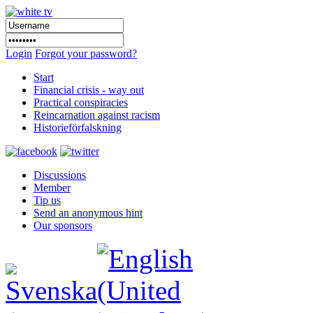
Login
Forgot your password?
Start
Financial crisis - way out
Practical conspiracies
Reincarnation against racism
Historieförfalskning
Discussions
Member
Tip us
Send an anonymous hint
Our sponsors