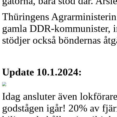
gatorna, bara stod där. Arsle
Thüringens Agrarministerin
gamla DDR-kommunister, int
stödjer också böndernas åtgä
Update 10.1.2024:
Idag ansluter även lokförare 
godstågen igår! 20% av fjär