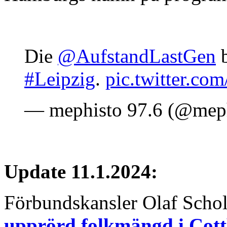
Die
@AufstandLastGen
b
#Leipzig
.
pic.twitter.c
— mephisto 97.6 (@mep
Update 11.1.2024:
Förbundskansler Olaf Schol
upprörd folkmängd i Cot