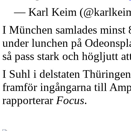
— Karl Keim (@karlkei
I München samlades minst 8
under lunchen på Odeonspla
så pass stark och högljutt att
I Suhl i delstaten Thüringen
framför ingångarna till Amp
rapporterar
Focus
.