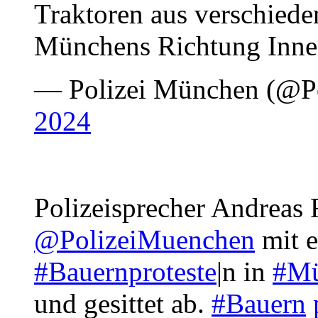
Traktoren aus verschiede
Münchens Richtung Inne
— Polizei München (@P
2024
Polizeisprecher Andreas 
@PolizeiMuenchen
mit e
#Bauernproteste
|n in
#Mü
und gesittet ab.
#Bauern