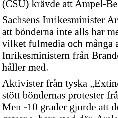
(CSU) krävde att Ampel-Besl
Sachsens Inrikesminister A
att bönderna inte alls har m
vilket fulmedia och många a
Inrikesministern från Bra
håller med.
Aktivister från tyska „Extin
stött böndernas protester fr
Men -10 grader gjorde att de