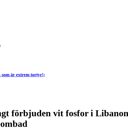
e
, som är extrem tortyr!;
ngt förbjuden vit fosfor i Libano
 bombad