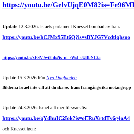
https://youtu.be/GelvUjqE0M8?is=Fe96
Update
12.3.2026: Israels parlament Knesset bombad av Iran:
https://youtu.be/hCJMx95Et6Q?is=sBYJG7Vcdtlqhsno
https://youtu.be/xFSVJwt8nfs?is=nl_sWsI_cUDbNL2a
Update 15.3.2026 från
Nya Dagbladet:
Bilderna Israel inte vill att du ska se: Irans framgångsrika motangrepp
Update 24.3.2026: Israel allt mer försvarslös:
https://youtu.be/qYdbuIC2Iok?is=oERuXrtdTv6g4oA4
och Knesset igen: