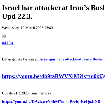
Israel har attackerat Iran’s Bu
Upd 22.3.
Wednesday, 18 March 2026 13:40
Källa
Det är ganska tyst om att
Israel igår hade attackerat Iran’s Bushe
https://youtu.be/db9taRWVXlM?is=m0xi
Update 21.3.2026, Israel får stryk:
https://youtu.be/DAzizwrY3hM?is=laPrrlqfReQoJtX6