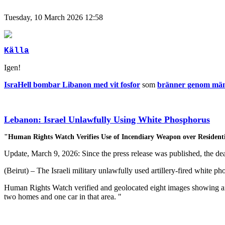
Tuesday, 10 March 2026 12:58
Källa
Igen!
IsraHell bombar Libanon med vit fosfor
som
bränner genom männ
Lebanon: Israel Unlawfully Using White Phosphorus
"Human Rights Watch Verifies Use of Incendiary Weapon over Resident
Update, March 9, 2026: Since the press release was published, the deat
(Beirut) – The Israeli military unlawfully used artillery-fired whi
Human Rights Watch verified and geolocated eight images showing airbu
two homes and one car in that area. "