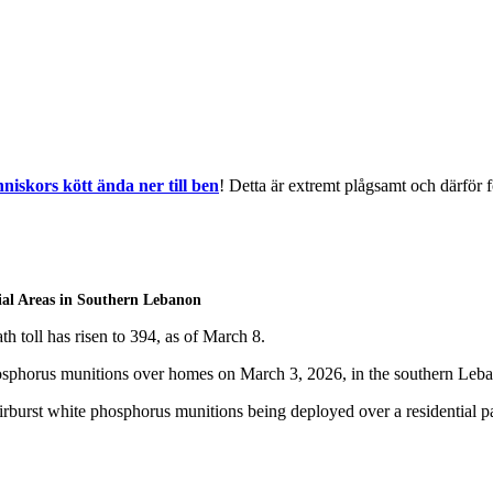
iskors kött ända ner till ben
! Detta är extremt plågsamt och därför 
ial Areas in Southern Lebanon
h toll has risen to 394, as of March 8.
te phosphorus munitions over homes on March 3, 2026, in the southern L
rst white phosphorus munitions being deployed over a residential part 