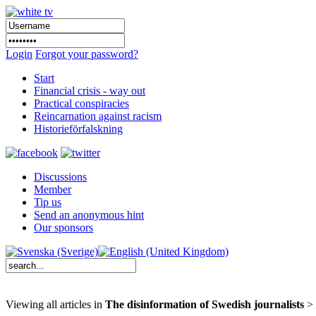
Login
Forgot your password?
Start
Financial crisis - way out
Practical conspiracies
Reincarnation against racism
Historieförfalskning
Discussions
Member
Tip us
Send an anonymous hint
Our sponsors
Viewing all articles in
The disinformation of Swedish journalists
>