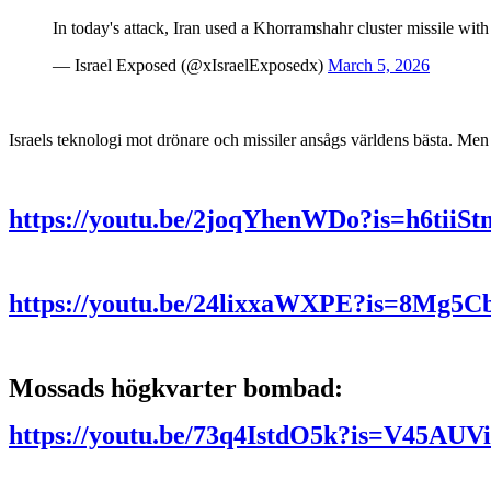
In today's attack, Iran used a Khorramshahr cluster missile wi
— Israel Exposed (@xIsraelExposedx)
March 5, 2026
Israels teknologi mot drönare och missiler ansågs världens bästa. Men 
https://youtu.be/2joqYhenWDo?is=h6tii
https://youtu.be/24lixxaWXPE?is=8Mg
Mossads högkvarter bombad:
https://youtu.be/73q4IstdO5k?is=V45AU