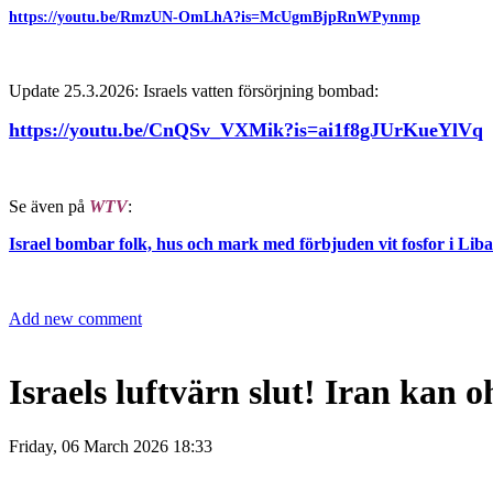
https://youtu.be/RmzUN-OmLhA?is=McUgmBjpRnWPynmp
Update 25.3.2026: Israels vatten försörjning bombad:
https://youtu.be/CnQSv_VXMik?is=ai1f8gJUrKueYlVq
Se även på
WTV
:
Israel bombar folk, hus och mark med förbjuden vit fosfor i Lib
Add new comment
Israels luftvärn slut! Iran kan
Friday, 06 March 2026 18:33