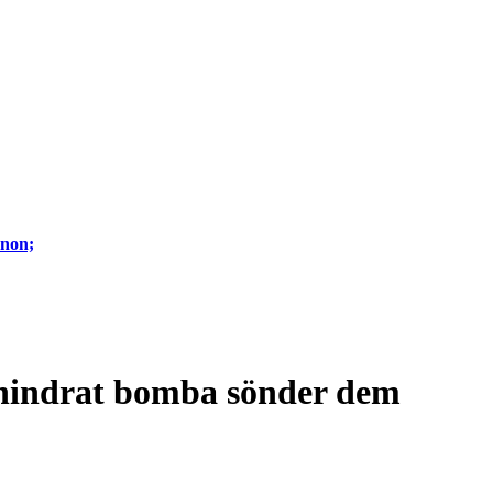
anon;
 ohindrat bomba sönder dem