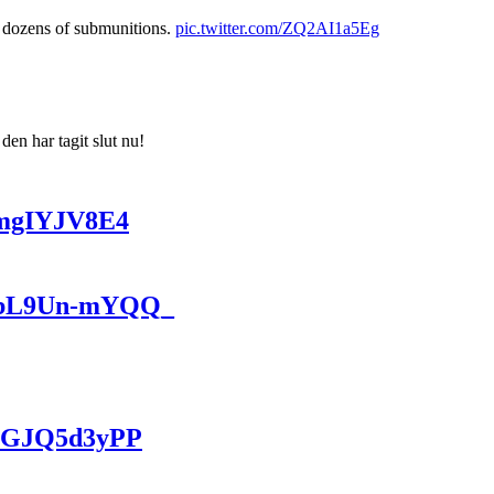
th dozens of submunitions.
pic.twitter.com/ZQ2AI1a5Eg
den har tagit slut nu!
StmgIYJV8E4
5CbL9Un-mYQQ_
ViGJQ5d3yPP