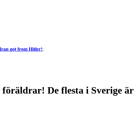
Iran got from Hitler!
;
räldrar! De flesta i Sverige är