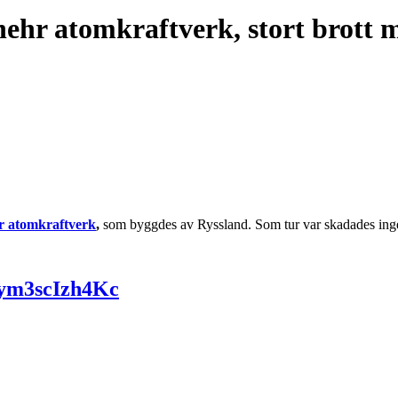
shehr atomkraftverk, stort brott 
hr atomkraftverk
,
som byggdes av Ryssland. Som tur var skadades inget. 
3ym3scIzh4Kc