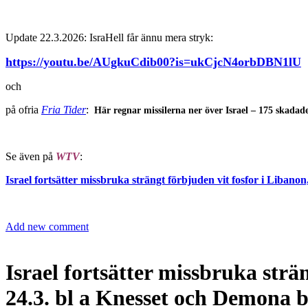
Update 22.3.2026: IsraHell får ännu mera stryk:
https://youtu.be/AUgkuCdib00?is=ukCjcN4orbDBN1lU
och
på ofria
Fria Tider
:
Här regnar missilerna ner över Israel – 175 skadad
Se även på
WTV
:
Israel fortsätter missbruka strängt förbjuden vit fosfor i Libanon
Add new comment
Israel fortsätter missbruka strä
24.3. bl a Knesset och Demona