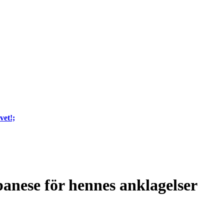
vet!;
anese för hennes anklagelser