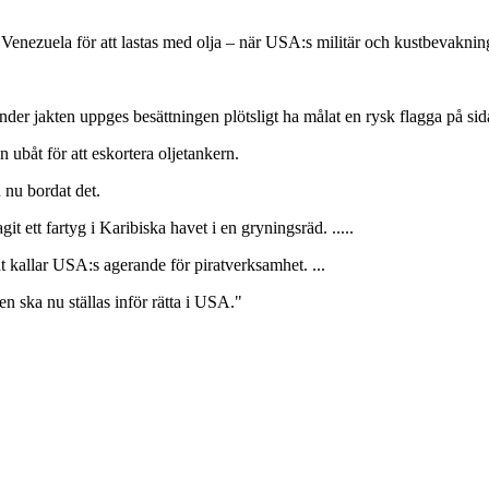
enezuela för att lastas med olja – när USA:s militär och kustbevakning u
nder jakten uppges besättningen plötsligt ha målat en rysk flagga på sid
 ubåt för att eskortera oljetankern.
 nu bordat det.
tt fartyg i Karibiska havet i en gryningsräd. .....
 kallar USA:s agerande för piratverksamhet. ...
en ska nu ställas inför rätta i USA."