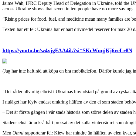
Jaime Wah, IFRC Deputy Head of Delegation in Ukraine, told the UN p
across Ukraine shows that seven in ten people have no more savings.
“Rising prices for food, fuel, and medicine mean many families are b
Texten har ett fel: Ukraina har enbart drivmedel reserver för max 20 d
https://youtu.be/w4vjgFAA4ik?si=SKcWuqjKj6veLr8N
(Jag har inte haft råd att köpa en bra mobiltelefon. Därför kunde jag i
"Det råder allvarlig elbrist i Ukrainas huvudstad på grund av ryska att
I nuläget har Kyiv endast omkring hälften av den el som staden behöver
– Det är första gången i vår stads historia som större delen av staden h
Stadens elnät är också hårt pressat av det kalla vintervädret som dragi
Men
Omni
rapporterar fel: Kiew har mindre än hälften av elen kvar, s