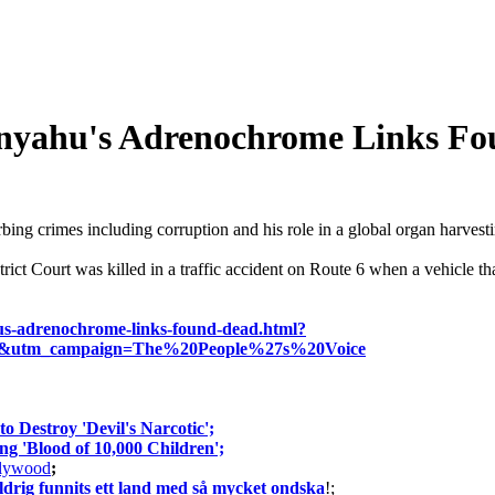
etanyahu's Adrenochrome Links F
rbing crimes including corruption and his role in a global organ harve
trict Court was killed in a traffic accident on Route 6 when a vehicle t
ahus-adrenochrome-links-found-dead.html?
il&utm_campaign=The%20People%27s%20Voice
o Destroy 'Devil's Narcotic';
g 'Blood of 10,000 Children';
ollywood
;
ldrig funnits ett land med så mycket ondska
!;