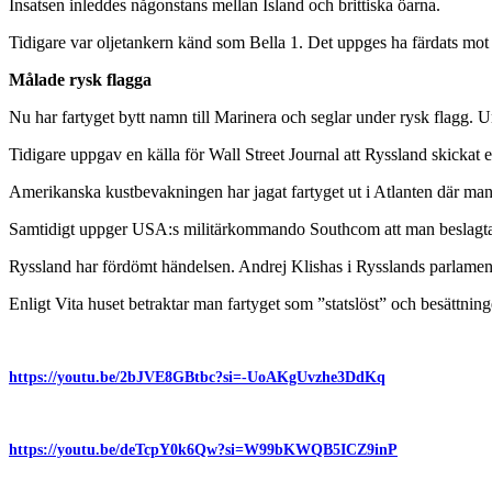
Insatsen inleddes någonstans mellan Island och brittiska öarna.
Tidigare var oljetankern känd som Bella 1. Det uppges ha färdats mot V
Målade rysk flagga
Nu har fartyget bytt namn till Marinera och seglar under rysk flagg. U
Tidigare uppgav en källa för Wall Street Journal att Ryssland skickat en
Amerikanska kustbevakningen har jagat fartyget ut i Atlanten där man
Samtidigt uppger USA:s militärkommando Southcom att man beslagtagit e
Ryssland har fördömt händelsen. Andrej Klishas i Rysslands parlament
Enligt Vita huset betraktar man fartyget som ”statslöst” och besättning
https://youtu.be/2bJVE8GBtbc?si=-UoAKgUvzhe3DdKq
https://youtu.be/deTcpY0k6Qw?si=W99bKWQB5ICZ9inP