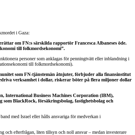
kmordet i Gaza:
 berättar om FN:s särskilda rapportör Francesca Albaneses öde.
ekonomi till folkmordsekonomi”.
ktionera personer som anklagas för penningtvätt eller inblandning i
pationsekonomi till folkmordsekonomi).
nitet som FN-tjänstemän åtnjuter, förbjuder alla finansinstitut
riva verksamhet i dollar, riskerar böter på flera miljoner dollar
zon, International Business Machines Corporation (IBM),
ag som BlackRock, försäkringsbolag, fastighetsbolag och
 band med Israel eller hålls ansvariga för medverkan i
 och efterfrågan, liten tillsyn och noll ansvar – medan investerare