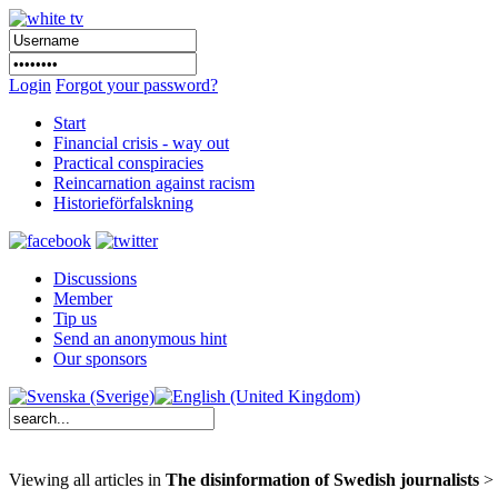
Login
Forgot your password?
Start
Financial crisis - way out
Practical conspiracies
Reincarnation against racism
Historieförfalskning
Discussions
Member
Tip us
Send an anonymous hint
Our sponsors
Viewing all articles in
The disinformation of Swedish journalists
>