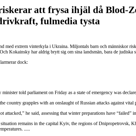
skerar att frysa ihjäl då Blod-Ze
drivkraft, fulmedia tysta
d med extrem vinterkyla i Ukraina. Miljontals barn och människor riskerar
 Och Kokainsky har aldrig brytt sig om sina landsmän, bara de judiska
larmerar dock:
 minister told parliament on Friday as a state of emergency was declared 
the country grapples with an onslaught of Russian attacks against vital 
ot attacked,” he said, assessing that winter preparations have “failed” i
 situation remains in the capital Kyiv, the regions of Dnipropetrovsk, 
peratures. .....