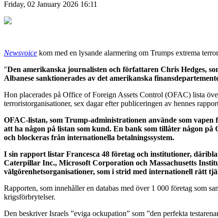
Friday, 02 January 2026 16:11
Newsvoice
kom med en lysande alarmering om Trumps extrema terror 
"
Den amerikanska journalisten och författaren Chris Hedges, som
Albanese sanktionerades av det amerikanska finansdepartementet
Hon placerades på Office of Foreign Assets Control (OFAC) lista över
terroristorganisationer, sex dagar efter publiceringen av hennes ra
OFAC-listan, som Trump-administrationen använde som vapen för a
att ha någon på listan som kund. En bank som tillåter någon på OF
och blockeras från internationella betalningssystem.
I sin rapport listar Francesca 48 företag och institutioner, där
Caterpillar Inc., Microsoft Corporation och Massachusetts Insti
välgörenhetsorganisationer, som i strid med internationell rätt t
Rapporten, som innehåller en databas med över 1 000 företag som samarb
krigsförbrytelser.
Den beskriver Israels ”eviga ockupation” som ”den perfekta testarenan