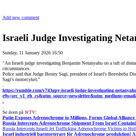
Add new comment
Israeli Judge Investigating N
Sunday, 11 January 2026 16:50
"An Israeli judge investigating Benjamin Netanyahu on a raft of distu
circumstances.
Police said that Judge Benny Sagi, president of Israel’s Beersheba Dis
Sagi’s motorcykel."
.
https://rumble.com/v743gpy-israeli-judge-investigating-netany
e9s=src_v1_eh_cs&utm_source=newsletter&utm_medium=ema
.
.
Se även på
WTV
:
Putin Exposes Adrenochrome to Millions, Forms Global Alliance t
Russia Intercepts Adrenochrome Shipment From Israel Containin
Russia Intercepts Israeli Jet Trafficking Adrenochrome Victims to H
Israel industriell barntorterare för Adrenochrome produktion! A