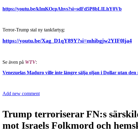
https://youtu.be/kImKOcpAhvs?si=sdFd5P8bLILhY0Vb
Terror-Trump stal ny tankfartyg:
https://youtu.be/Xag_D1qY89Y?si=mhibgjw2YIF0lja4
Se även på
WTV
:
Venezuelas Maduro ville inte längre sälja oljan i Dollar utan d
Add new comment
Trump terroriserar FN:s särski
mot Israels Folkmord och hemsk