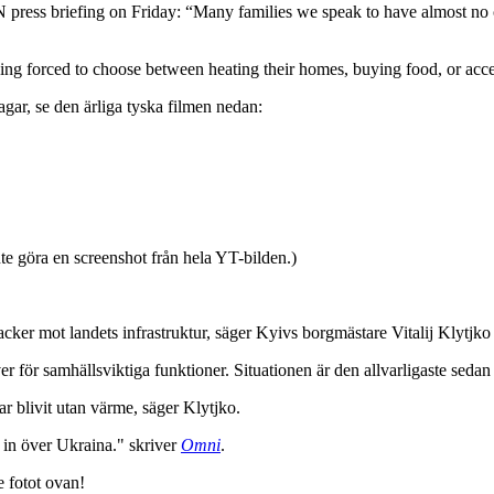
ress briefing on Friday: “Many families we speak to have almost no c
eing forced to choose between heating their homes, buying food, or acce
agar, se den ärliga tyska filmen nedan:
nte göra en screenshot från hela YT-bilden.)
acker mot landets infrastruktur, säger Kyivs borgmästare Vitalij Klytjko t
 för samhällsviktiga funktioner. Situationen är den allvarligaste sedan 
ar blivit utan värme, säger Klytjko.
t in över Ukraina." skriver
Omni
.
e fotot ovan!