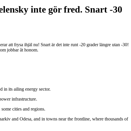
lensky inte gör fred. Snart -30
 att frysa ihjäl nu! Snart är det inte runt -20 grader längre utan -30!
 som jobbar åt honom.
in its ailing energy sector.
power infrastructure.
n some cities and regions.
Kharkiv and Odesa, and in towns near the frontline, where thousands of