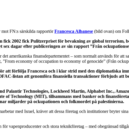
mot FN:s särskilda rapportör
Francesca Albanese
(bild ovan) om Fol
 fick 2002 fick Pulitzerpriset för bevakning av global terrorism,
 sex dagar efter publiceringen av sin rapport ”Från ockupations
 det amerikanska finansdepartementet – som normalt används för att san
pport, ”From economy of occupation to economy of genocide” (Från ocku
tt förfölja Francesca och i klar strid med den diplomatiska immu
AC-listan att genomföra finansiella transaktioner förbjuds att bed
ibland Palantir Technologies, Lockheed Martin, Alphabet Inc., Ama
tute of Technology (MIT), tillsammans med banker och finansföret
jänar miljarder på ockupationen och folkmordet på palestinierna.
etar med Israel, kräver att dessa företag och institutioner bryter sina
 för vapenproducenter och stora teknikföretag – med obegränsad tillgång