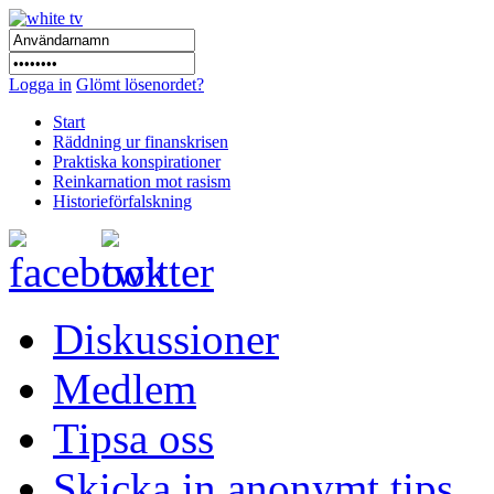
Logga in
Glömt lösenordet?
Start
Räddning ur finanskrisen
Praktiska konspirationer
Reinkarnation mot rasism
Historieförfalskning
Diskussioner
Medlem
Tipsa oss
Skicka in anonymt tips