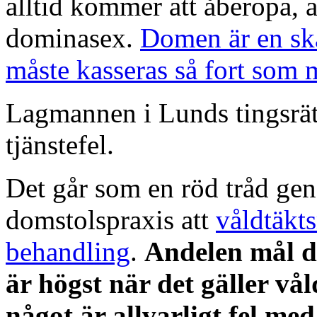
alltid kommer att åberopa, a
dominasex.
Domen är en sk
måste kasseras så fort som 
Lagmannen i Lunds tingsrätt
tjänstefel.
Det går som en röd tråd ge
domstolspraxis att
våldtäkt
behandling
.
Andelen mål dä
är högst när det gäller vå
något är allvarligt fel m