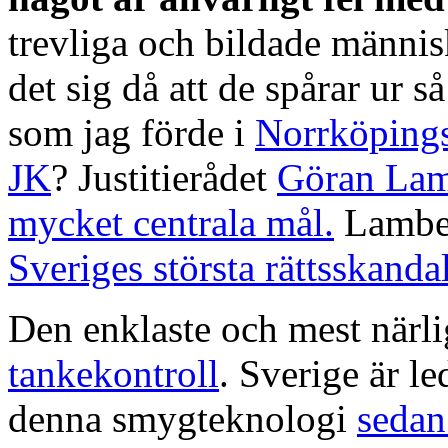
trevliga och bildade männ
det sig då att de spårar ur s
som jag förde i
Norrköpings
JK
? Justitierådet
Göran Lamb
mycket centrala mål.
Lamber
Sveriges största rättsskand
Den enklaste och mest närli
tankekontroll
. Sverige är l
denna smygteknologi
sedan