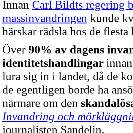
Innan
Carl Bildts regering 
massinvandringen
kunde kvi
härskar rädsla hos de flesta
Över
90% av dagens invan
identitetshandlingar
innan
lura sig in i landet, då de k
de egentligen borde ha ansö
närmare om den
skandalös
Invandring och mörkläggni
journalisten Sandelin.