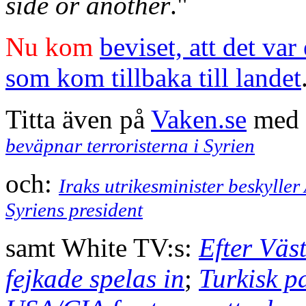
side or another
."
Nu kom
beviset, att det va
som kom tillbaka till landet
Titta även på
Vaken.se
med d
beväpnar terroristerna i Syrien
och:
Iraks utrikesminister beskylle
Syriens president
samt White TV:s:
Efter Väst
fejkade spelas in
;
Turkisk p