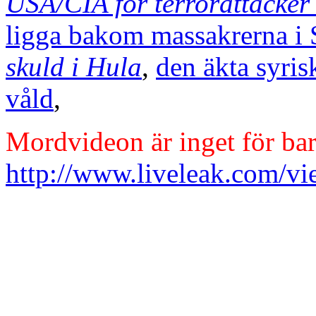
USA/CIA for terrorattacker 
ligga bakom massakrerna i 
skuld i Hula
,
den äkta syris
våld
,
Mordvideon är inget för ba
http://www.liveleak.com/