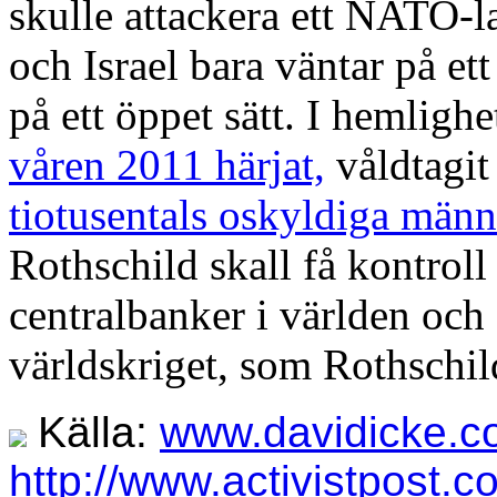
skulle attackera ett NATO-
och Israel bara väntar på ett
på ett öppet sätt. I hemligh
våren 2011 härjat,
våldtagi
tiotusentals oskyldiga männ
Rothschild skall få kontroll
centralbanker i världen och f
världskriget, som Rothschild
Källa:
www.davidicke.c
http://www.activistpost.c