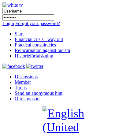
Login
Forgot your password?
Start
Financial crisis - way out
Practical conspiracies
Reincarnation against racism
Historieförfalskning
Discussions
Member
Tip us
Send an anonymous hint
Our sponsors