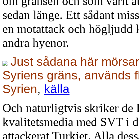
om gränsen och som varit at
sedan länge. Ett sådant misst
en motattack och högljudd k
andra hyenor.
Just sådana här mörsare
Syriens gräns, används fl
Syrien
,
källa
Och naturligtvis skriker de
kvalitetsmedia med SVT i de
attackerat Turkiet. Alla dess