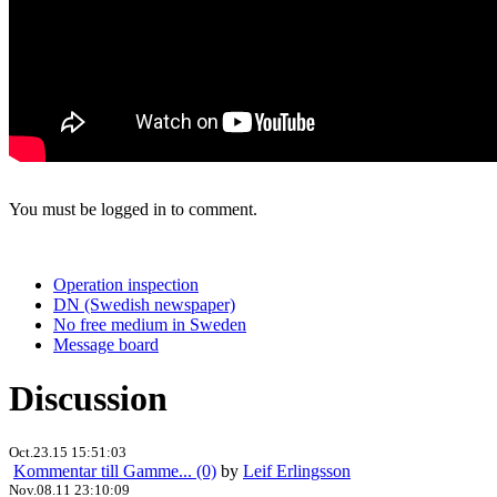
You must be logged in to comment.
Operation inspection
DN (Swedish newspaper)
No free medium in Sweden
Message board
Discussion
Oct.23.15 15:51:03
Kommentar till Gamme... (0)
by
Leif Erlingsson
Nov.08.11 23:10:09