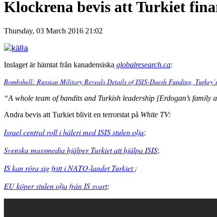
Klockrena bevis att Turkiet fina
Thursday, 03 March 2016 21:02
källa
Inslaget är hämtat från kanadensiska
globalresearch.ca
:
Bombshell: Russian Military Reveals Details of ISIS-Daesh Funding, Turkey’s
“A whole team of bandits and Turkish leadership [Erdogan’s family as w
Andra bevis att Turkiet blivit en terrorstat på
White TV:
Israel central roll i häleri med ISIS stulen olja
;
Svenska massmedia hjälper Turkiet att hjälpa ISIS
;
IS kan röra sig fritt i NATO-landet Turkiet
;
EU köper stulen olja från IS svart
;