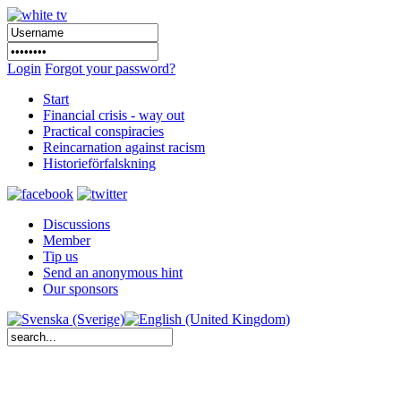
Login
Forgot your password?
Start
Financial crisis - way out
Practical conspiracies
Reincarnation against racism
Historieförfalskning
Discussions
Member
Tip us
Send an anonymous hint
Our sponsors