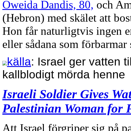
Oweida Dandis, 80,
och Ama
(Hebron) med skälet att bos
Hon får naturligtvis ingen 
eller sådana som förbarmar 
källa
: Israel ger vatten t
kallblodigt mörda henne
Israeli Soldier Gives Wa
Palestinian Woman for 
Att Israel förgriper sig på p