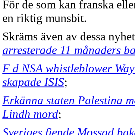
För de som kan franska eller
en riktig munsbit.
Skräms även av dessa nyhet
arresterade 11 månaders b
F d NSA whistleblower Way
skapade ISIS
;
Erkänna staten Palestina 
Lindh mord
;
Sveriges fiende Mossad ba