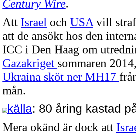
Century Wire
.
Att
Israel
och
USA
vill stra
att de ansökt hos den inter
ICC i Den Haag om utredni
Gazakriget
sommaren 2014,
Ukraina sköt ner MH17
frå
mån.
källa
: 80 åring kastad p
Mera okänd är dock att
Isra