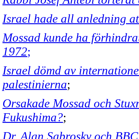
Israel hade all anledning a
Mossad kunde ha förhindr
1972
;
Israel dömd av internatione
palestinierna
;
Orsakade Mossad och Stuxne
Fukushima?
;
Dr. Alan Sabrosky och BBC'