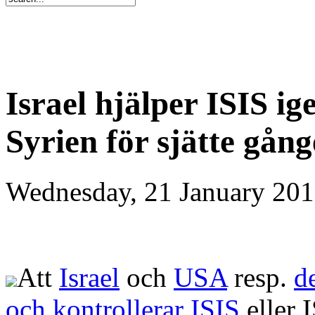
Israel hjälper ISIS i
Syrien för sjätte gån
Wednesday, 21 January 201
Att
Israel
och
USA
resp.
d
och kontrollerar ISIS
eller I