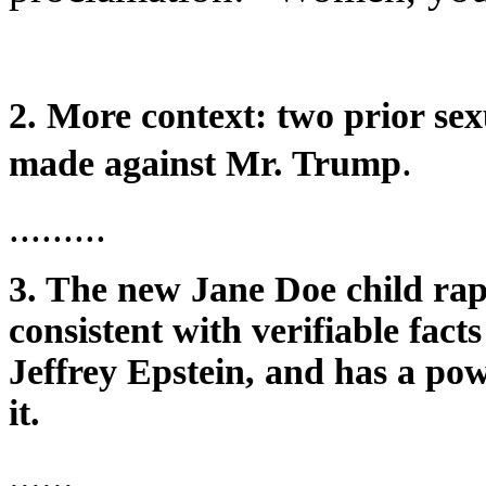
2. More context: two prior sex
.
made against Mr. Trump
.........
3. The new Jane Doe child rap
consistent with verifiable fac
Jeffrey Epstein, and has a pow
it.
......