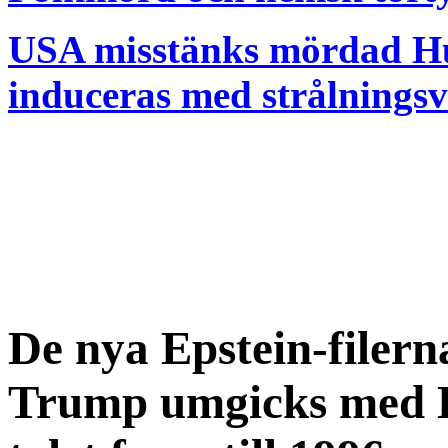
USA misstänks mördad Hu
induceras med strålnings
De nya Epstein-filern
Trump umgicks med E