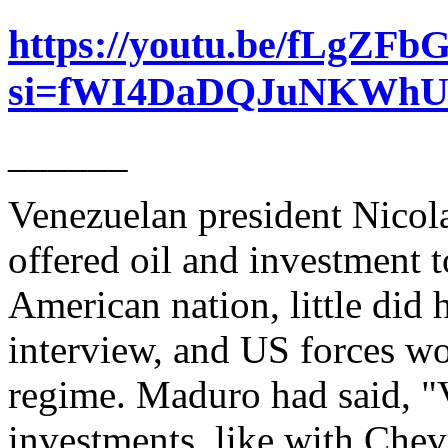
https://youtu.be/fLgZF
si=fWI4DaDQJuNKWhU
______
Venezuelan president Nico
offered oil and investment 
American nation, little did 
interview, and US forces wo
regime. Maduro had said, "
investments, like with Che