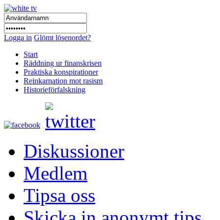
Logga in
Glömt lösenordet?
Start
Räddning ur finanskrisen
Praktiska konspirationer
Reinkarnation mot rasism
Historieförfalskning
Diskussioner
Medlem
Tipsa oss
Skicka in anonymt tips