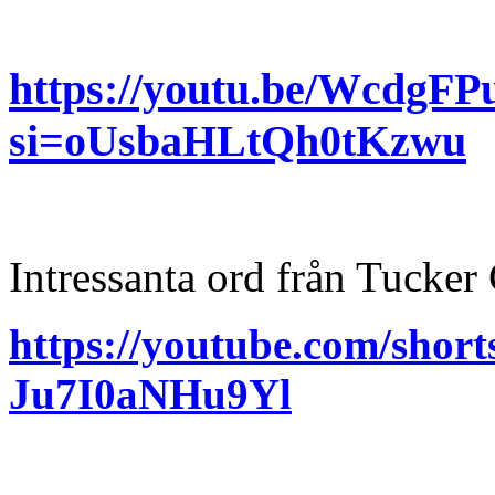
https://youtu.be/WcdgF
si=oUsbaHLtQh0tKzwu
Intressanta ord från Tucke
https://youtube.com/sh
Ju7I0aNHu9Yl