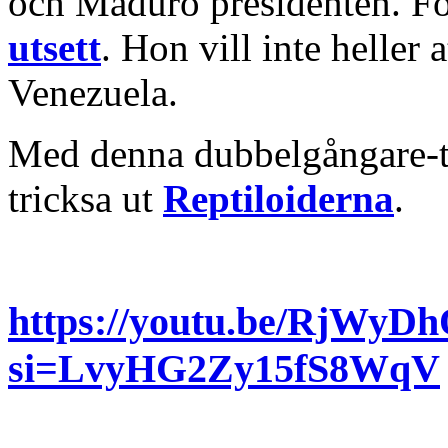
och Maduro presidenten. F
utsett
. Hon vill inte heller 
Venezuela.
Med denna dubbelgångare-t
tricksa ut
Reptiloiderna
.
https://youtu.be/RjWy
si=LvyHG2Zy15fS8WqV