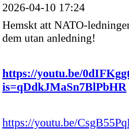
2026-04-10 17:24
Hemskt att NATO-ledningen t
dem utan anledning!
https://youtu.be/0dIFKg
is=qDdkJMaSn7BlPbHR
https://youtu.be/CsgB5