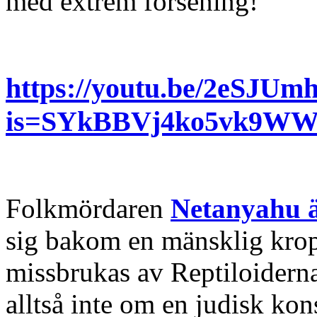
med extrem försening!
https://youtu.be/2eSJUm
is=SYkBBVj4ko5vk9W
Folkmördaren
Netanyahu ä
sig bakom en mänsklig kropp
missbrukas av Reptiloiderna
alltså inte om en judisk kon