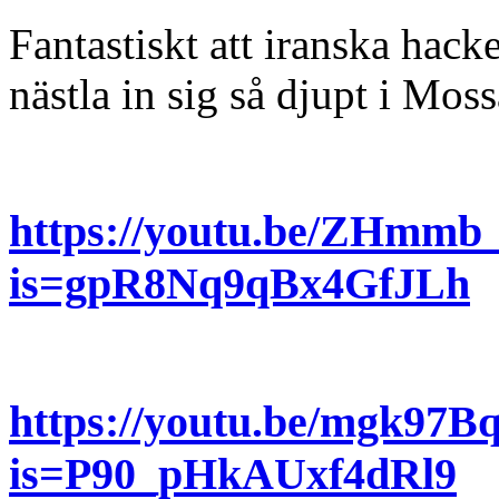
Fantastiskt att iranska hac
nästla in sig så djupt i Mos
https://youtu.be/ZHmmb
is=gpR8Nq9qBx4GfJLh
https://youtu.be/mgk97
is=P90_pHkAUxf4dRl9