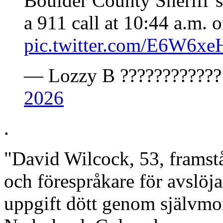
Boulder County Sheriff’s
a 911 call at 10:44 a.m.
pic.twitter.com/E6W6x
— Lozzy B ????????????
2026
.
"David Wilcock, 53, framst
och förespråkare för avslöja
uppgift dött genom självmo