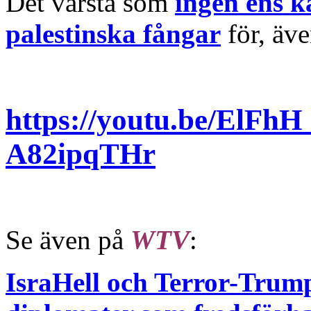
Det värsta som
ingen ens ka
palestinska fångar
för, äve
https://youtu.be/ElFh
A82ipqTHr
Se även på
WTV
:
IsraHell och Terror-Trump