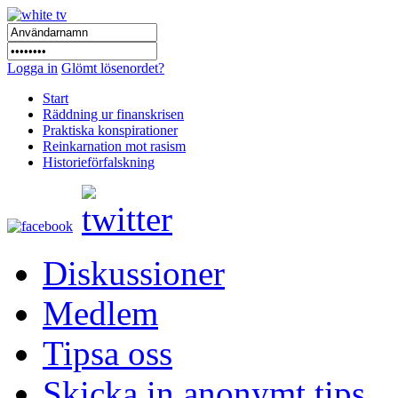
Logga in
Glömt lösenordet?
Start
Räddning ur finanskrisen
Praktiska konspirationer
Reinkarnation mot rasism
Historieförfalskning
Diskussioner
Medlem
Tipsa oss
Skicka in anonymt tips