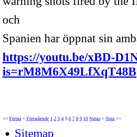
warning shots fired by the 
och
Spanien har öppnat sin amba
https://youtu.be/xBD-D1
is=rM8M6X49LfXqT48B
<<
Första
<
Föregående
1
2
3
4
5
6
7
8
9
10
Nästa
>
Sista
>>
Sitemap