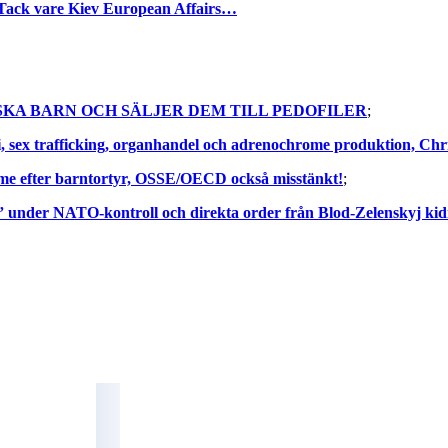
vare Kiev European Affairs…
KA BARN OCH SÄLJER DEM TILL PEDOFILER
;
, sex trafficking, organhandel och adrenochrome produktion, Chr
me efter barntortyr, OSSE/OECD också misstänkt!
;
der NATO-kontroll och direkta order från Blod-Zelenskyj kid