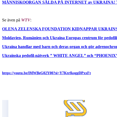
MÄNNISKOORGAN SÅLDA PÅ INTERNET av UKRAINA! Tack 
Se även på
WTV
:
OLENA ZELENSKA FOUNDATION KIDNAPPAR UKRAINS
Moldavien, Rumänien och Ukraina Europas centrum för pedofili
Ukraina handlar med barn och deras organ och gör adrenochro
Ukrainska pedofil-nätverk ” WHITE ANGEL” och “PHOENIX” un
https://youtu.be/lMWBeG02Y00?si=Y7KtrfkoggDPxxFt