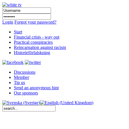
Login
Forgot your password?
Start
Financial crisis - way out
Practical conspiracies
Reincarnation against racism
Historieförfalskning
Discussions
Member
Tip us
Send an anonymous hint
Our sponsors