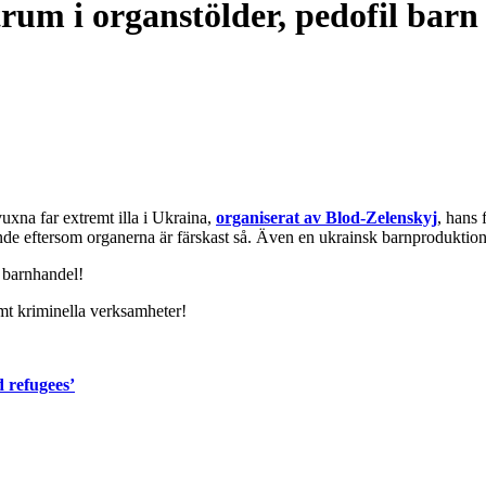
rum i organstölder, pedofil barn
uxna far extremt illa i Ukraina,
organiserat av Blod-Zelenskyj
, hans 
de eftersom organerna är färskast så. Även en ukrainsk barnproduktions
h barnhandel!
mt kriminella verksamheter!
d refugees’