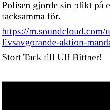
Polisen gjorde sin plikt på et
tacksamma för.
https://m.soundcloud.com/u
livsavgorande-aktion-mand
Stort Tack till Ulf Bittner!