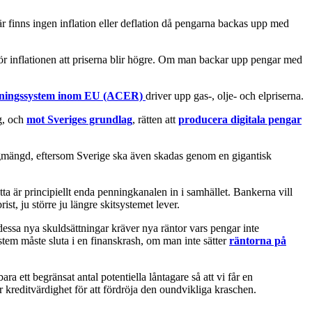
där finns ingen inflation eller deflation då pengarna backas upp med
 inflationen att priserna blir högre. Om man backar upp pengar med
ättningssystem inom EU (ACER)
driver upp gas-, olje- och elpriserna.
yg, och
mot Sveriges grundlag
, rätten att
producera digitala pengar
gmängd, eftersom Sverige ska även skadas genom en gigantisk
tta är principiellt enda penningkanalen in i samhället. Bankerna vill
t, ju större ju längre skitsystemet lever.
essa nya skuldsättningar kräver nya räntor vars pengar inte
stem måste sluta i en finanskrash, om man inte sätter
räntorna på
ra ett begränsat antal potentiella låntagare så att vi får en
 kreditvärdighet för att fördröja den oundvikliga kraschen.