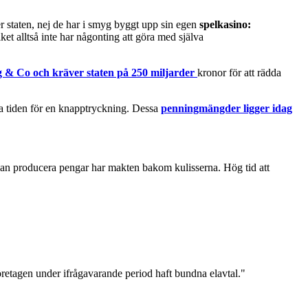
ler staten, nej de har i smyg byggt upp sin egen
spelkasino:
et alltså inte har någonting att göra med själva
& Co och kräver staten på 250 miljarder
kronor för att rädda
ara tiden för en knapptryckning. Dessa
penningmängder ligger idag
 kan producera pengar har makten bakom kulisserna. Hög tid att
 företagen under ifrågavarande period haft bundna elavtal."