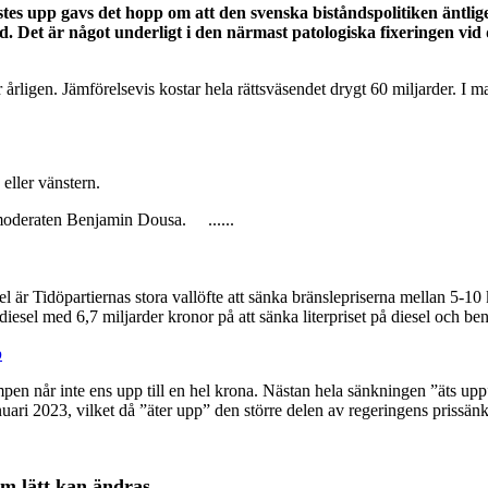
es upp gavs det hopp om att den svenska biståndspolitiken äntligen 
ltid. Det är något underligt i den närmast patologiska fixeringen vi
er årligen. Jämförelsevis kostar hela rättsväsendet drygt 60 miljarder. I ma
eller vänstern.
r moderaten Benjamin Dousa. ......
el är Tidöpartiernas stora vallöfte att sänka bränslepriserna mellan 5-10
diesel med 6,7 miljarder kronor på att sänka literpriset på diesel och b
p
n når inte ens upp till en hel krona. Nästan hela sänkningen ”äts upp”
ari 2023, vilket då ”äter upp” den större delen av regeringens prissän
om lätt kan ändras