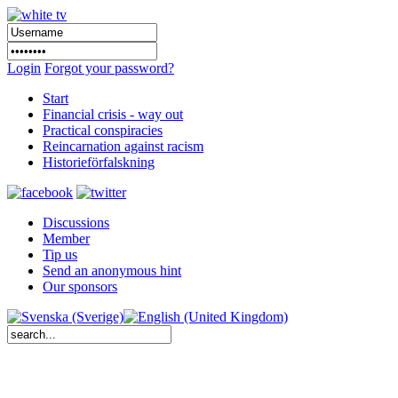
Login
Forgot your password?
Start
Financial crisis - way out
Practical conspiracies
Reincarnation against racism
Historieförfalskning
Discussions
Member
Tip us
Send an anonymous hint
Our sponsors