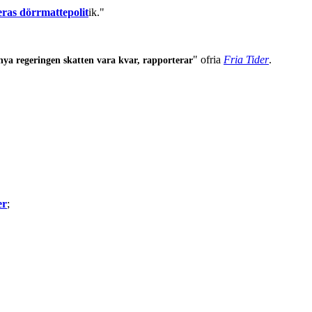
deras dörrmattepolit
ik."
" ofria
Fria Tider
.
nya regeringen skatten vara kvar, rapporterar
er
;