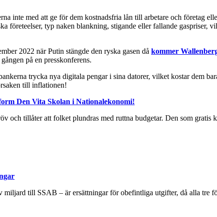
erna inte med att ge för dem kostnadsfria lån till arbetare och företag el
företeelser, typ naken blankning, stigande eller fallande gaspriser, vilk
ptember 2022 när Putin stängde den ryska gasen då
kommer Wallenberg 
a gången på en presskonferens.
bankerna trycka nya digitala pengar i sina datorer, vilket kostar dem b
saken till inflationen!
orm Den Vita Skolan i Nationalekonomi!
v och tillåter att folket plundras med ruttna budgetar. Den som gratis
ingar
miljard till SSAB – är ersättningar för obefintliga utgifter, då alla tre