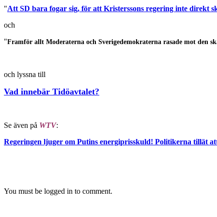
"
Att SD bara fogar sig, för att Kristerssons regering inte direkt 
och
"
Framför allt Moderaterna och Sverigedemokraterna rasade mot den skatt
och lyssna till
Vad innebär Tidöavtalet?
Se även på
WTV
:
Regeringen ljuger om Putins energiprisskuld! Politikerna tillät at
You must be logged in to comment.