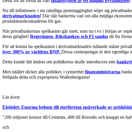
Detta för att förstå att vårt
finanssystem är ett olagligt pyramidspel
.
Nu till inflationen: i sin oändliga penninggirighet nöjer sig privatbank
derivatmarknaden
!
Där slår bankerna vad om alla möjliga ekonomiska 
produktionskostnaderna för gas.
När privatbankernas spelkasino går snett, som nu t ex i början av se
deras girighet!
Regeringen, Riksbanken och FI samlas
då för först
För att kunna ha spelkasinot i derivatmarknaden rullande måste privat
över 300% av världens BNP.
Dessa casinopengar är den egentliga or
Detta kunde lätt ändras om politikerna skulle introducera min
bankref
Men istället slicker alla politiker, i synnerhet
finansministrarna
bankrö
förbjuda detta och expropriera Wallenbergarna!
Läs även:
Elstödet: Enorma belopp till storföretag opåverkade av prishöjn
"200 miljoner kronor till Cementa, 400 till Borealis och knappt en halv 
och