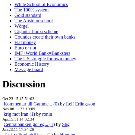
White School of Economics
The 100% system
Gold standard
The Austrian school
Wörgel
Gigantic Ponzi scheme
Counties create their own banks
Flat money
Euro or not
IMF+World Bank=Banksters
The US struggle for own money
Economic History
Message board
Discussion
Oct.23.15 15:51:03
Kommentar till Gamme... (0)
by
Leif Erlingsson
Nov.08.11 23:10:09
krig mot Iran (1)
by
ronin
Apr.15.11 14:32:34
Centralbanken gör eg... (1)
by
Stig
Jan.23.11 17:34:26
Tyska säkerhetstjäns... (1)
by
Henning