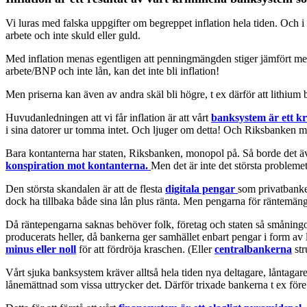
Vi luras med falska uppgifter om begreppet inflation hela tiden. Och i 
arbete och inte skuld eller guld.
Med inflation menas egentligen att penningmängden stiger jämfört m
arbete/BNP och inte lån, kan det inte bli inflation!
Men priserna kan även av andra skäl bli högre, t ex därför att lithium
Huvudanledningen att vi får inflation är att vårt
banksystem är ett k
i sina datorer ur tomma intet. Och ljuger om detta! Och Riksbanken med
Bara kontanterna har staten, Riksbanken, monopol på. Så borde det 
konspiration mot kontanterna.
Men det är inte det största problemet
Den största skandalen är att de flesta
digitala pengar
som privatbanke
dock ha tillbaka både sina lån plus ränta. Men pengarna för räntemängde
Då räntepengarna saknas behöver folk, företag och staten så småningo
producerats heller, då bankerna ger samhället enbart pengar i form av 
minus eller noll
för att fördröja kraschen. (Eller
centralbankerna
str
Vårt sjuka banksystem kräver alltså hela tiden nya deltagare, låntagare,
lånemättnad som vissa uttrycker det. Därför trixade bankerna t ex för