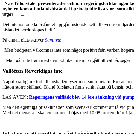
"
När Tidöavtalet presenterades och när regeringsförklaringen läst
nyheten kom att utlandsbiståndet i princip blir lika stort som al
utgör
. .....
Det internationella biståndet uppgår historiskt sett till över 50 miljard
biståndet borde slopas helt."
På annan plats skriver
Samnytt
:
"Men budgeten välkomnas inte som något positivt från varken högern 
– Man går inte fram med den politiken man har gått till val på, säge
Vallöften förverkligas inte
Något kraftigare stöd till hushållen lyser med sin frånvaro. En sådan d
någon större skillnad. Bland förslagen finns sänkt skatt på bensin och 
LÄS ÄVEN:
Regeringens valfläsk blev 14 öre sänkning vid pum
Men den egentliga prisskillnaden som svenskar kommer att få vid pumpe
Med det menas att skatten kommer höjas med 10,68 procent från 1 janu
Inflation är ett resultat av vårt kriminella banksystem s