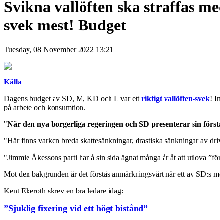
Svikna vallöften ska straffas me
svek mest! Budget
Tuesday, 08 November 2022 13:21
Källa
Dagens budget av SD, M, KD och L var ett
riktigt vallöften-svek
! I
på arbete och konsumtion.
"
När den nya borgerliga regeringen och SD presenterar sin förs
"Här finns varken breda skattesänkningar, drastiska sänkningar av drivm
"Jimmie Åkessons parti har å sin sida ägnat många år åt att utlova ”förä
Mot den bakgrunden är det förstås anmärkningsvärt när ett av SD:s mest 
Kent Ekeroth skrev en bra ledare idag:
”Sjuklig fixering vid ett högt bistånd”