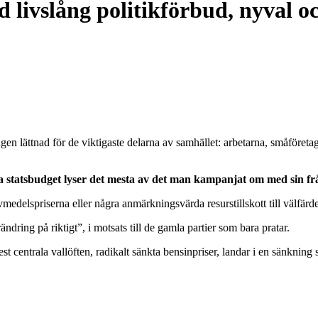
d livslång politikförbud, nyval o
ngen lättnad för de viktigaste delarna av samhället: arbetarna, småföreta
ta statsbudget lyser det mesta av det man kampanjat om med sin f
edelspriserna eller några anmärkningsvärda resurstillskott till välfärden
ndring på riktigt”, i motsats till de gamla partier som bara pratar.
centrala vallöften, radikalt sänkta bensinpriser, landar i en sänkning s