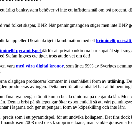
ett ärligt banksystem behöver vi inte ett inflstionsmål om två procent, 
ed vad folket skapar, BNP. När penningmängden stiger men inte BNP gör
 blir knapp eller Ukrainakriget i kombination med ett
kriminellt priss
riminellt pyramidspel
därför att privatbankirerna har kapat åt sig i sm
 Stefan Ingves etc tiger, trots att de vet om det!
även vara
med våra digital kronor
, som är ca 99% av Sveriges pennin
.
rna olagligen producerar kommer in i samhället i form av
utlåning
. De
n produceras av ingen. Detta medför att samhället har alltid penningbris
m låna nya pengar för att kunna betala räntorna på de gamla lån. Men d
lån. Denna brist på räntepengar ökar exponentiellt så att vårt penningsy
untar i lagarna och ger ut pengar i form av köpeskilling och inte lån).
 precis som i ett pyramidspel, för att undvika kollapsen. Det fins dock ba
e finanskrisen 2008 med de s k subprime loans, man sänkte gränserna för