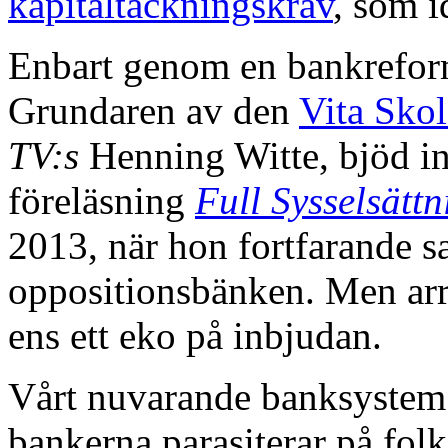
kapitaltäckningskrav
, som i
Enbart genom en bankreform 
Grundaren av den
Vita Sko
TV:s
Henning Witte, bjöd in
föreläsning
Full Sysselsät
2013, när hon fortfarande s
oppositionsbänken. Men arr
ens ett eko på inbjudan.
Vårt nuvarande banksystem ä
bankerna parasiterar på folke