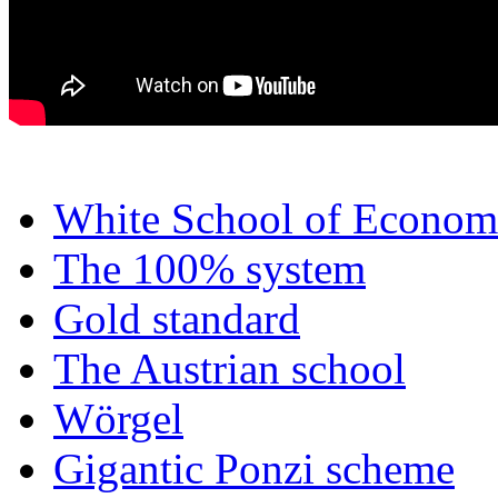
White School of Econom
The 100% system
Gold standard
The Austrian school
Wörgel
Gigantic Ponzi scheme