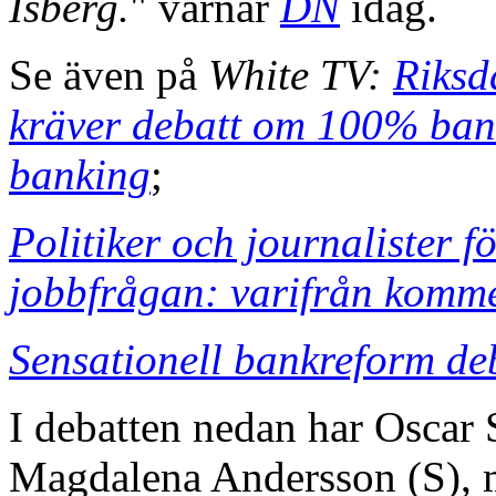
Isberg.
" varnar
DN
idag.
Se även på
White TV:
Riksd
kräver debatt om 100% bank
banking
;
Politiker och journalister f
jobbfrågan: varifrån komm
Sensationell bankreform deb
I debatten nedan har Oscar 
Magdalena Andersson (S),