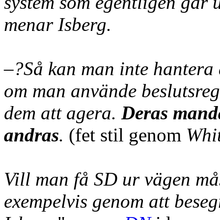
system som egentligen går ut
menar Isberg.
–?Så kan man inte hantera d
om man använde beslutsregle
dem att agera.
Deras manda
andras
.
(fet stil genom
Whit
Vill man få SD ur vägen mås
exempelvis genom att beseg