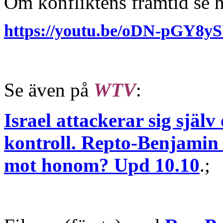
Om konfliktens framtid se h
https://youtu.be/oDN-pGY8
Se även på
WTV
:
Israel attackerar sig själ
kontroll. Repto-Benjamin
mot honom? Upd 10.10
.;