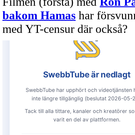
Filmen (första) med
Ron Pa
bakom Hamas
har försvun
med YT-censur där också?