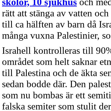
skolor, 10 sjukhus
och medi
rätt att stänga av vatten oc
till ca hälften av barn då I
många vuxna Palestinier, so
Israhell kontrolleras till 9
området som helt saknar etn
till Palestina och de äkta s
sedan bodde där. Den pales
som nu bombas är ett semitis
falska semiter som stulit de