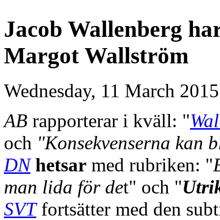
Jacob Wallenberg har 
Margot Wallström
Wednesday, 11 March 2015
AB
rapporterar i kväll: "
Wal
och
"Konsekvenserna kan bl
DN
hetsar
med rubriken: "
man lida för de
t" och "
Utri
SVT
fortsätter med den subt