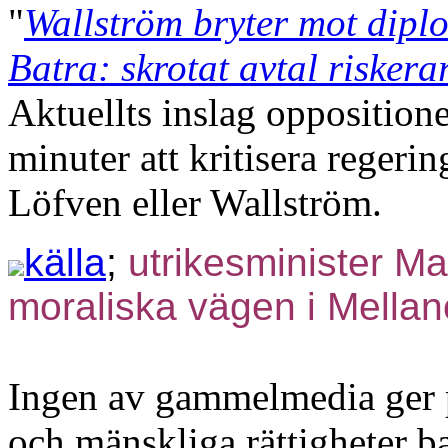
"
Wallström bryter mot dipl
Batra: skrotat avtal riskera
Aktuellts inslag opposition
minuter att kritisera regeri
Löfven eller Wallström.
källa
;
utrikesminister Ma
moraliska vägen i Mellan
Ingen av gammelmedia ger p
och mänskliga rättigheter b