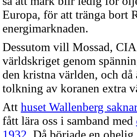
så att mark blir ledig för ol
Europa, för att tränga bort
energimarknaden.
Dessutom vill Mossad, CIA 
världskriget genom spänni
den kristna världen, och då 
tolkning av koranen extra 
Att
huset Wallenberg saknar
fått lära oss i samband med
1932
. Då började en ohelig 