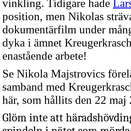
vinkling. Tidigare hade
Lar
position, men Nikolas sträva
dokumentärfilm under mång
dyka i ämnet Kreugerkrasch
enastående arbete!
Se Nikola Majstrovics förel
samband med Kreugerkras
här, som hållits den 22 maj
Glöm inte att häradshövdi
spindeln i nätet som mörda