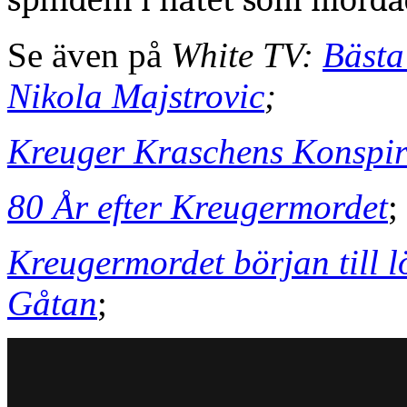
Se även på
White TV:
Bästa
Nikola Majstrovic
;
Kreuger Kraschens Konspir
80 År efter Kreugermordet
;
Kreugermordet början till 
Gåtan
;