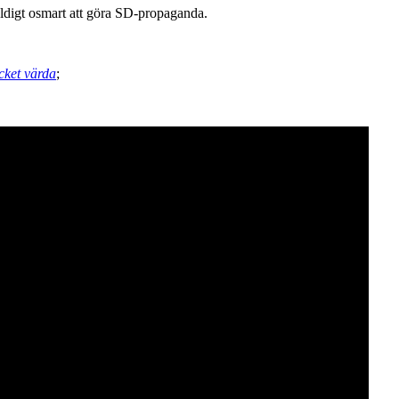
äldigt osmart att göra SD-propaganda.
cket värda
;