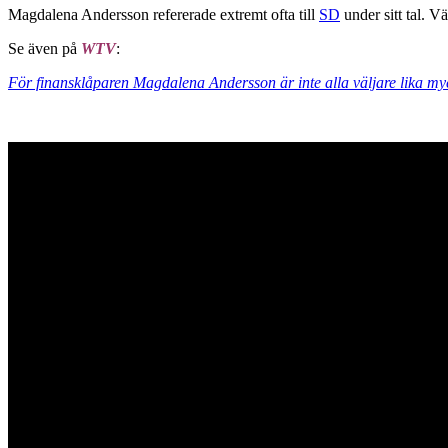
Magdalena Andersson refererade extremt ofta till
SD
under sitt tal. V
Se även på
WTV
:
För finansklåparen Magdalena Andersson är inte alla väljare lika my