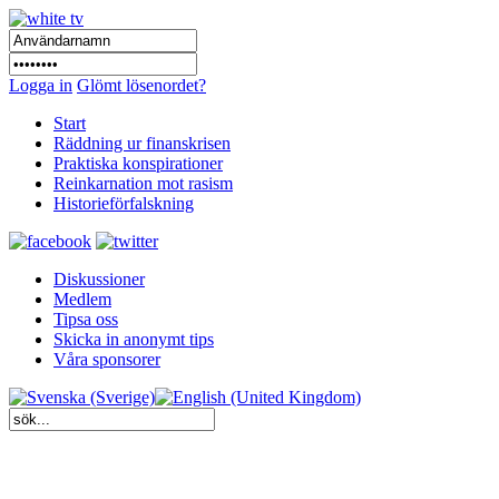
Logga in
Glömt lösenordet?
Start
Räddning ur finanskrisen
Praktiska konspirationer
Reinkarnation mot rasism
Historieförfalskning
Diskussioner
Medlem
Tipsa oss
Skicka in anonymt tips
Våra sponsorer