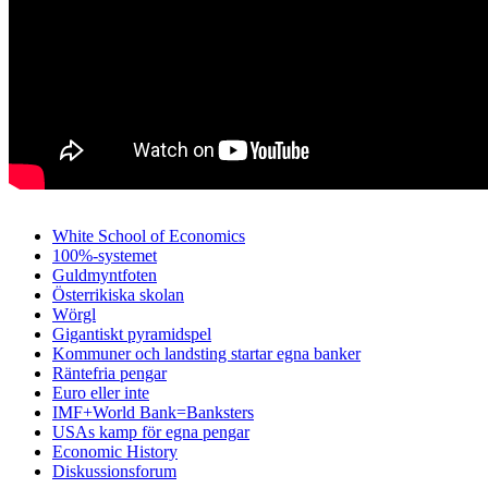
White School of Economics
100%-systemet
Guldmyntfoten
Österrikiska skolan
Wörgl
Gigantiskt pyramidspel
Kommuner och landsting startar egna banker
Räntefria pengar
Euro eller inte
IMF+World Bank=Banksters
USAs kamp för egna pengar
Economic History
Diskussionsforum