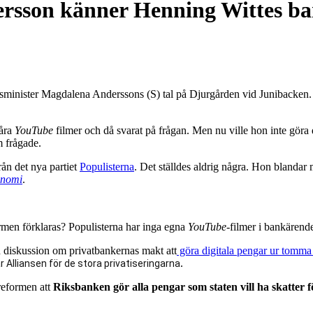
rsson känner Henning Wittes ba
inister Magdalena Anderssons (S) tal på Djurgården vid Junibacken. Ef
våra
YouTube
filmer och då svarat på frågan. Men nu ville hon inte göra
m frågade.
rån det nya partiet
Populisterna
. Det ställdes aldrig några. Hon blandar
onomi
.
men förklaras? Populisterna har inga egna
YouTube
-filmer i bankärend
n diskussion om privatbankernas makt att
göra digitala pengar ur tomma 
.
 Alliansen för de stora privatiseringarna
reformen att
Riksbanken gör alla pengar som staten vill ha skatter f