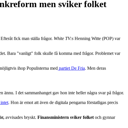
nkreform men sviker folket
teråt fick man ställa frågor.
White TV:s
Henning Witte (POP) var
 det. Bara "vanligt" folk skulle få komma med frågor. Problemet var
 möjligtvis ihop Populisterna med
partiet De Fria
. Men deras
en ännu. I det sammanhanget gav hon inte heller några svar på frågor.
intet
. Hon är emot att även de digitala pengarna förstatligas precis
ör,
avvisades bryskt.
Finansministern sviker folket
och gynnar