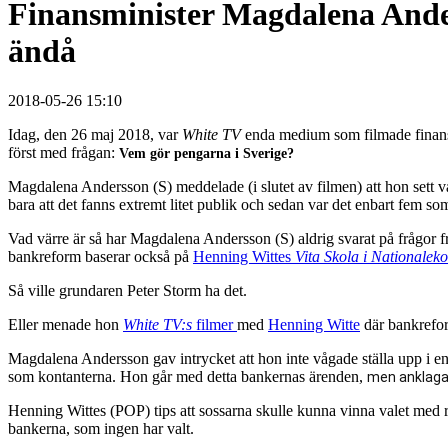
Finansminister Magdalena Ande
ändå
2018-05-26 15:10
Idag, den 26 maj 2018, var
White TV
enda medium som filmade finansm
först med frågan:
Vem gör pengarna i Sverige?
Magdalena Andersson (S) meddelade (i slutet av filmen) att hon sett 
bara att det fanns extremt litet publik och sedan var det enbart fem so
Vad värre är så har Magdalena Andersson (S) aldrig svarat på frågor f
bankreform baserar också på
Henning Wittes
Vita Skola i Nationalek
Så ville grundaren Peter Storm ha det.
Eller menade hon
White TV:s
filmer
med
Henning Witte
där bankrefor
Magdalena Andersson gav intrycket att hon inte vågade ställa upp i e
som kontanterna. Hon går med detta bankernas ärenden,
men anklagar
Henning Wittes (POP) tips att sossarna skulle kunna vinna valet med 
bankerna, som ingen har valt.