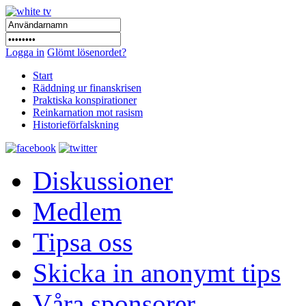
Logga in
Glömt lösenordet?
Start
Räddning ur finanskrisen
Praktiska konspirationer
Reinkarnation mot rasism
Historieförfalskning
Diskussioner
Medlem
Tipsa oss
Skicka in anonymt tips
Våra sponsorer