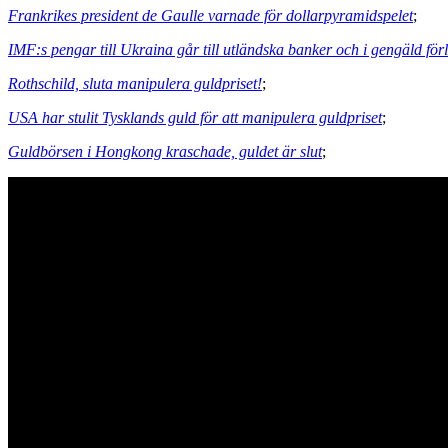
Frankrikes president de Gaulle varnade för dollarpyramidspelet
;
IMF:s pengar till Ukraina går till utländska banker och i gengäld för
Rothschild, sluta manipulera guldpriset!
;
USA har stulit Tysklands guld för att manipulera guldpriset
;
Guldbörsen i Hongkong kraschade, guldet är slut
;