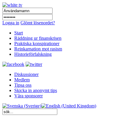
Logga in
Glömt lösenordet?
Start
Räddning ur finanskrisen
Praktiska konspirationer
Reinkarnation mot rasism
Historieförfalskning
Diskussioner
Medlem
Tipsa oss
Skicka in anonymt tips
Våra sponsorer