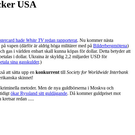
äcker USA
stercard hade
White TV
redan rapporterat
. Nu kommer nästa
 på vapen (därför är aldrig höga militärer med på
Bilderbergmötena
)
ch gas i världen enbart skall kunna köpas för dollar. Detta betyder att
betalas i dollar. Ukraina är skyldig 2,2 miljarder USD för
etala sina gasskulder
.)
å att sätta upp en
konkurrent
till
Society for Worldwide Interbank
erikanska skinnet!
kriminella metoder. Men de nya guldbörserna i Moskva och
tidigt
ökar Ryssland sitt guldägande
. Då kommer guldpriset mot
kretsar redan .....