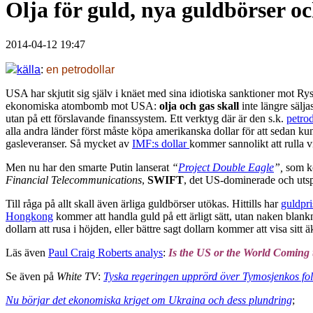
Olja för guld, nya guldbörser 
2014-04-12 19:47
källa
:
en petrodollar
USA har skjutit sig själv i knäet med sina idiotiska sanktioner mot R
ekonomiska atombomb mot USA:
olja och gas skall
inte längre sälja
utan på ett förslavande finanssystem. Ett verktyg där är den s.k.
petrod
alla andra länder först måste köpa amerikanska dollar för att sedan kun
gasleveranser. Så mycket av
IMF:s dollar
kommer sannolikt att rulla vi
Men nu har den smarte Putin lanserat
“
Project Double Eagle
”,
som ko
Financial Telecommunications
,
SWIFT
, det US-dominerade och utspi
Till råga på allt skall även ärliga guldbörser utökas. Hittills har
guldpri
Hongkong
kommer att handla guld på ett ärligt sätt, utan naken blankn
dollarn att rusa i höjden, eller bättre sagt dollarn kommer att visa sit
Läs även
Paul Craig Roberts analys
:
Is the US or the World Coming
Se även på
White TV
:
Tyska regeringen upprörd över Tymosjenkos fol
Nu börjar det ekonomiska kriget om Ukraina och dess plundring
;