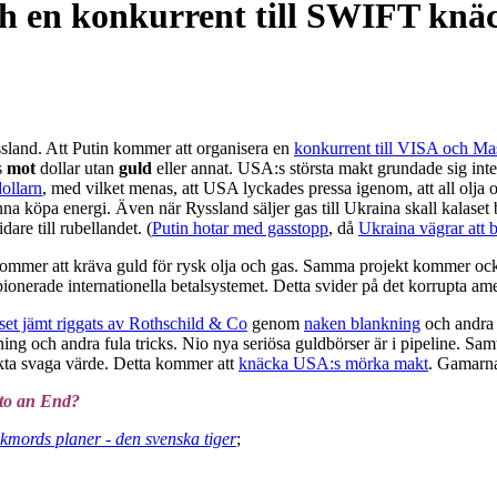
och en konkurrent till SWIFT kn
yssland. Att Putin kommer att organisera en
konkurrent till VISA och Ma
s
mot
dollar utan
guld
eller annat. USA:s största makt grundade sig inte
ollarn
, med vilket menas, att USA lyckades pressa igenom, att all olja o
na köpa energi. Även när Ryssland säljer gas till Ukraina skall kalaset 
dare till rubellandet. (
Putin hotar med gasstopp
, då
Ukraina vägrar att b
mmer att kräva guld för rysk olja och gas. Samma projekt kommer ocks
onerade internationella betalsystemet. Detta svider på det korrupta am
set jämt riggats av Rothschild & Co
genom
naken blankning
och andra 
ing och andra fula tricks. Nio nya seriösa guldbörser är i pipeline. Sam
t äkta svaga värde. Detta kommer att
knäcka USA:s mörka makt
. Gamarna 
 to an End?
kmords planer - den svenska tiger
;