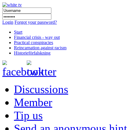
Login
Forgot your password?
Start
Financial crisis - way out
Practical conspiracies
Reincarnation against racism
Historieförfalskning
Discussions
Member
Tip us
Send an anonymous hint