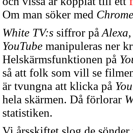
och vissa är kopplat till ett
Om man söker med
Chrom
White TV:s
siffror på
Alexa,
YouTube
manipuleras ner kr
Helskärmsfunktionen på
Yo
så att folk som vill se filme
är tvungna att klicka på
You
hela skärmen. Då förlorar
W
statistiken.
Vi årsskiftet slog de sönde