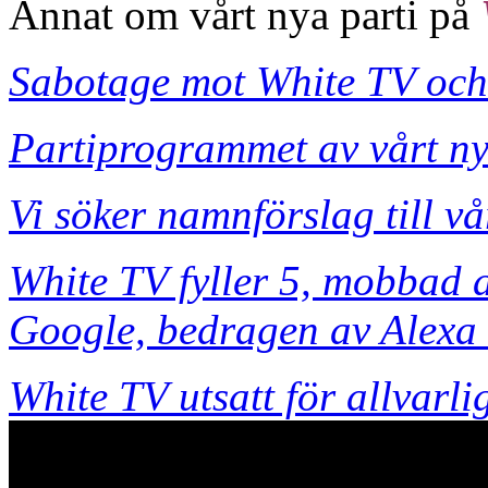
Annat om vårt nya parti på
Sabotage mot White TV och 
Partiprogrammet av vårt nya
Vi söker namnförslag till vå
White TV fyller 5, mobbad a
Google, bedragen av Alexa
White TV utsatt för allvarli