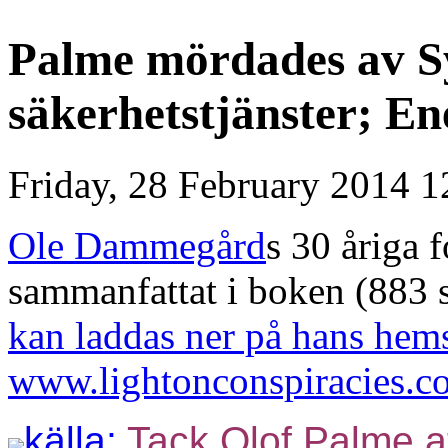
Palme mördades av S
säkerhetstjänster; En
Friday, 28 February 2014 1
Ole Dammegård
s 30 åriga 
sammanfattat i boken (883 
kan laddas ner på hans hem
www.lightonconspiracies.c
källa;
Tack Olof Palme at