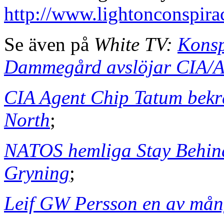
http://www.lightonconspira
Se även på
White TV:
Konsp
Dammegård avslöjar CIA/Al
CIA Agent Chip Tatum bekr
North
;
NATOS hemliga Stay Behind 
Gryning
;
Leif GW Persson en av må