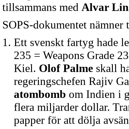
tillsammans med
Alvar Li
SOPS-dokumentet nämner 
Ett svenskt fartyg hade 
235 = Weapons Grade 235)
Kiel.
Olof Palme
skall h
regeringschefen Rajiv G
atombomb
om Indien i g
flera miljarder dollar. T
papper för att dölja avsä