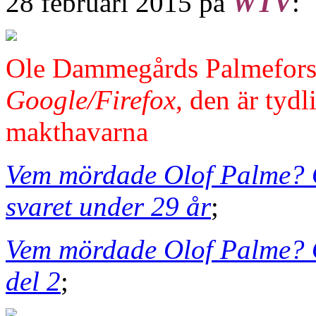
28 februari 2015 på
WTV
:
Ole Dammegårds Palmeforsk
Google/Firefox
, den är tydl
makthavarna
Vem mördade Olof Palme? 
svaret under 29 år
;
Vem mördade Olof Palme? 
del 2
;