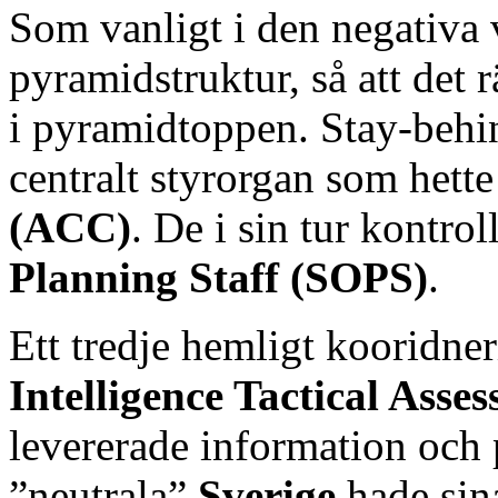
Som vanligt i den negativa v
pyramidstruktur, så att det r
i pyramidtoppen. Stay-behin
centralt styrorgan som hette
(ACC)
. De i sin tur kontrol
Planning Staff (SOPS)
.
Ett tredje hemligt kooridne
Intelligence Tactical Ass
levererade information och 
”neutrala”
Sverige
hade sin