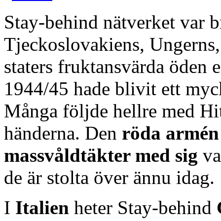
Stay-behind nätverket var br
Tjeckoslovakiens, Ungerns,
staters fruktansvärda öden e
1944/45 hade blivit ett my
Många följde hellre med Hitle
händerna. Den
röda armén 
massvåldtäkter med sig
va
de är stolta över ännu idag.
I
Italien
heter Stay-behind