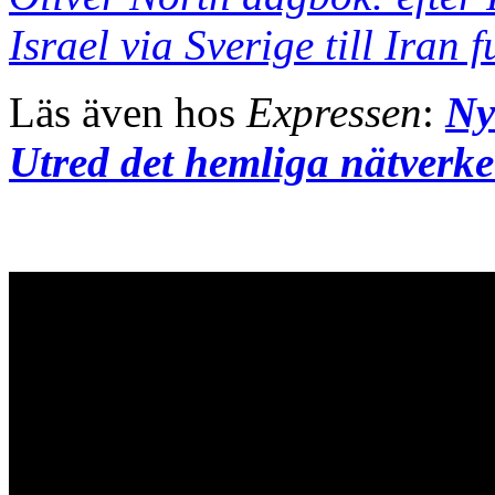
Israel via Sverige till Iran 
Läs även hos
Expressen
:
Ny
Utred det hemliga nätverke