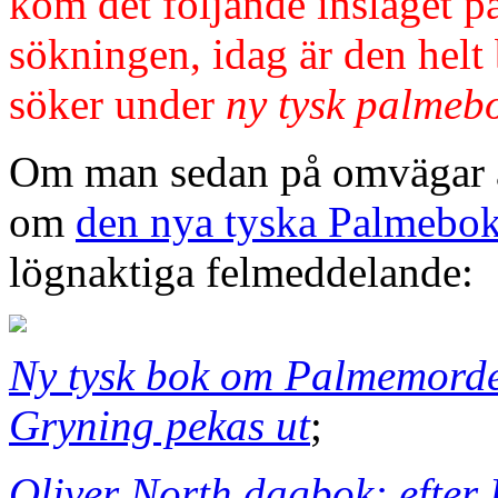
kom det följande inslaget på
sökningen, idag är den helt
söker under
ny tysk palmeb
Om man sedan på omvägar ä
om
den nya tyska Palmebo
lögnaktiga felmeddelande:
Ny tysk bok om Palmemorde
Gryning pekas ut
;
Oliver North dagbok: efte