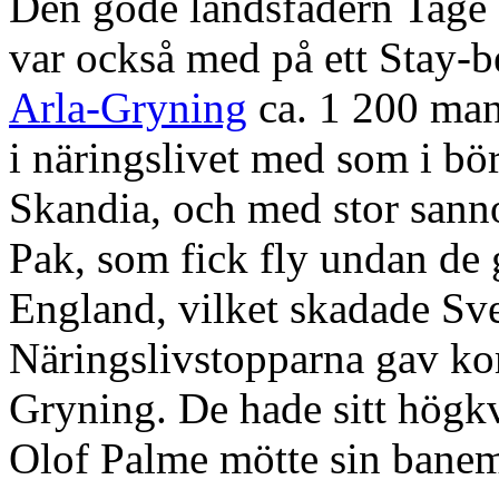
Den gode landsfadern Tage 
var också med på ett Stay-b
Arla-Gryning
ca. 1 200 man 
i näringslivet med som i bö
Skandia, och med stor sann
Pak, som fick fly undan de 
England, vilket skadade Sv
Näringslivstopparna gav ko
Gryning. De hade sitt högkv
Olof Palme mötte sin bane