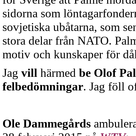
sidorna som löntagarfonder
sovjetiska ubåtarna, som se
stora delar från NATO. Pa
motiv och kunskaper för dål
Jag
vill
härmed
be Olof Pa
felbedömningar
. Jag föll 
Ole Dammegårds
ambulera