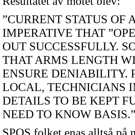
Resultatet av mötet blev:
”CURRENT STATUS OF 
IMPERATIVE THAT ”OP
OUT SUCCESSFULLY. S
THAT ARMS LENGTH WI
ENSURE DENIABILITY.
LOCAL, TECHNICIANS 
DETAILS TO BE KEPT 
NEED TO KNOW BASIS.
SPOS folket enas alltså på m