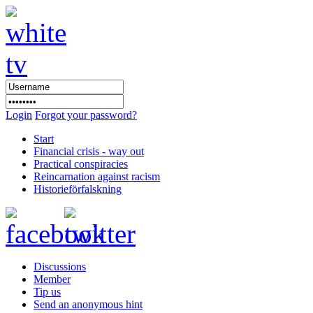
Login
Forgot your password?
Start
Financial crisis - way out
Practical conspiracies
Reincarnation against racism
Historieförfalskning
Discussions
Member
Tip us
Send an anonymous hint