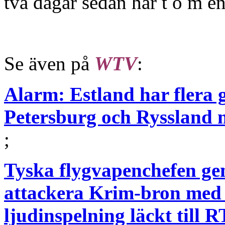
två dagar sedan har t o m en
Se även på
WTV
:
Alarm: Estland har flera g
Petersburg och Ryssland 
;
Tyska flygvapenchefen ge
attackera Krim-bron med 
ljudinspelning läckt till