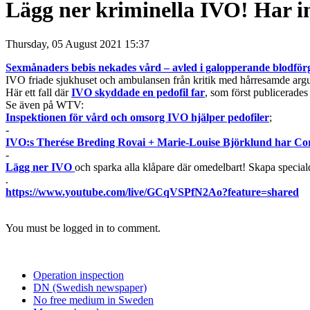
Lägg ner kriminella IVO! Har in
Thursday, 05 August 2021 15:37
Sexmånaders bebis nekades vård – avled i galopperande blodförg
IVO friade sjukhuset och ambulansen från kritik med hårresamde arg
Här ett fall där
IVO skyddade en pedofil far
, som först publicerades
Se även på WTV:
Inspektionen för vård och omsorg IVO hjälper pedofiler
;
-
IVO:s Therése Breding Rovai + Marie-Louise Björklund har Co
-
Lägg ner IVO
och sparka alla klåpare där omedelbart! Skapa specia
.
https://www.youtube.com/live/GCqVSPfN2Ao?feature=shared
You must be logged in to comment.
Operation inspection
DN (Swedish newspaper)
No free medium in Sweden