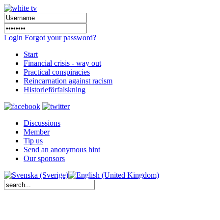
Login
Forgot your password?
Start
Financial crisis - way out
Practical conspiracies
Reincarnation against racism
Historieförfalskning
Discussions
Member
Tip us
Send an anonymous hint
Our sponsors