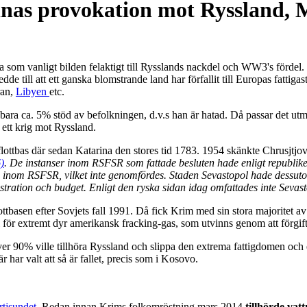
nas provokation mot Ryssland, 
 som vanligt bilden felaktigt till Rysslands nackdel och WW3's fördel
e till att ett ganska blomstrande land har förfallit till Europas fattiga
ran,
Libyen
etc.
bara ca. 5% stöd av befolkningen, d.v.s han är hatad. Då passar det utm
 ett krig mot Ryssland.
flottbas där sedan Katarina den stores tid 1783. 1954 skänkte
Chrusjtjov
)
. De instanser inom RSFSR som fattade besluten hade enligt republik
ing inom RSFSR, vilket inte genomfördes. Staden Sevastopol hade dess
istration och budget. Enligt den ryska sidan idag omfattades inte Sev
ttbasen efter Sovjets fall 1991. Då fick Krim med sin stora majoritet av
l för extremt dyr amerikansk fracking-gas, som utvinns genom att förgifta
 90% ville tillhöra Ryssland och slippa den extrema fattigdomen och el
är har valt att så är fallet, precis som i Kosovo.
tjsundet
. Redan innan Krims folkomröstning mars 2014
tillhörde va