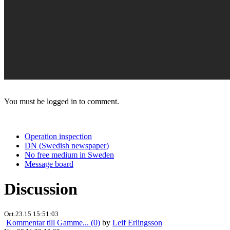
You must be logged in to comment.
Operation inspection
DN (Swedish newspaper)
No free medium in Sweden
Message board
Discussion
Oct.23.15 15:51:03
Kommentar till Gamme... (0)
by
Leif Erlingsson