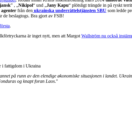
jansk
” , „
Nikipol
“ und „
Jany Kapu
“ plötsligt trängde in på ryskt terri
å
agenter
från den
ukrainska underrättelstjänsten SBU
som ledde pr
r de beslagtogs. Bra gjort av FSB!
första
.
lkförtryckarna är inget nytt, men att Margot
Wallström nu också instämm
 i fattigdom i Ukraina
nnet på runn av den elendige økonomiske situasjonen i landet. Ukrai
r Honduras og knapt foran Laos
."