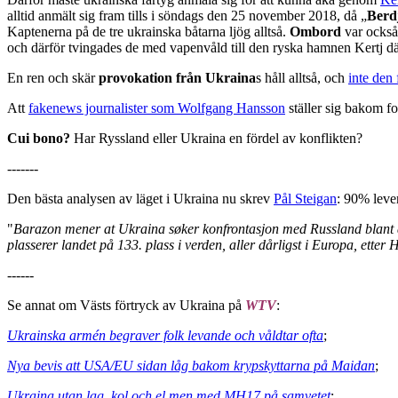
alltid anmält sig fram tills i söndags den 25 november 2018, då „
Berd
Kaptenerna på de tre ukrainska båtarna ljög alltså.
Ombord
var ocks
och därför tvingades de med vapenvåld till den ryska hamnen Kertj dä
En ren och skär
provokation från Ukraina
s håll alltså, och
inte den 
Att
fakenews journalister som Wolfgang Hansson
ställer sig bakom fo
Cui bono?
Har Ryssland eller Ukraina en fördel av konflikten?
-------
Den bästa analysen av läget i Ukraina nu skrev
Pål Steigan
: 90% lever
"
Barazon mener at Ukraina søker konfrontasjon med Russland blant a
plasserer landet på 133. plass i verden, aller dårligst i Europa, ette
------
Se annat om Västs förtryck av Ukraina på
WTV
:
Ukrainska armén begraver folk levande och våldtar ofta
;
Nya bevis att USA/EU sidan låg bakom krypskyttarna på Maidan
;
Ukraina utan lag, kol och el men med MH17 på samvetet
;