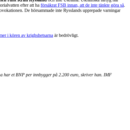
torialvatten efter att ha
försäkrat FSB innan, att de inte tänkte göra så
.
ovokationen. De hörsammade inte Rysslands upprepade varningar
er i kören av krighshetsarna
är bedrövligt.
na har et BNP per innbygger på 2.200 euro, skriver han. IMF