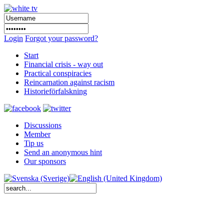
Login
Forgot your password?
Start
Financial crisis - way out
Practical conspiracies
Reincarnation against racism
Historieförfalskning
Discussions
Member
Tip us
Send an anonymous hint
Our sponsors