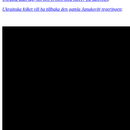
Ukrainska folket vill ha tillbaka den gamla Janukovitj regeringen
;