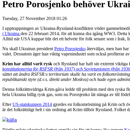
Petro Porosjenko behöver Ukrai
Tuesday, 27 November 2018 01:26
I upptrappningen av Ukraina-Ryssland-konflikten vrider gammelmedia
i Ukraina
den 22 februari 2014, för att kunna dra igång WW3. Detta ledd
Alltid när USA kuppar blir det ett helvete för folk senare som i Irak, I
Nu skall Ukrainas president
Petro Porosjenko
återväljas, men han har 
valet. Dessutom äger han viktig vapenindustri som också profiterar av
Krim har alltid varit rysk
och Ryssland har haft sin extremt viktiga 
konstitutionerna för RSFSR (från 1937) och Sovjetunionen (från 1936
sättet att ändra RSFSR:s territorium skulle ha varit en folkomröstn
republikanskt styre (d.v.s. direkt under Moskva) och hade egen admin
Denna folkrättsvidriga Krim-gåva ledde till problem med den ryska flo
hela Ukraina billig rysk gas, som nu
Porosjenko lät stänga av till föde
Efter
US-statskuppen 2014
gjordes en folkomröstning på Krim och över
är det folkrättsligt helt i sin ordning att Krim tillhör Ryssland. Folket d
källa
Därför måste ukrainska fartyg anmäla sig för att kunna åka genom
Ker