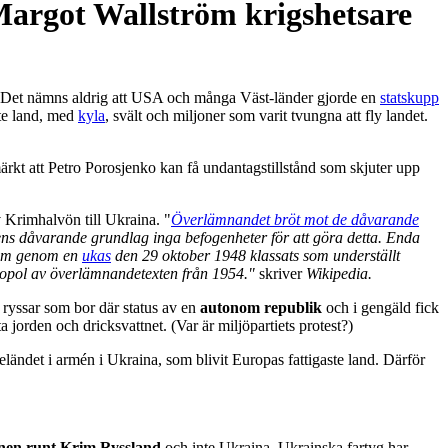
Margot Wallström krigshetsare
. Det nämns aldrig att USA och många Väst-länder gjorde en
statskupp
ste land, med
kyla
, svält och miljoner som varit tvungna att fly landet.
ärkt att
Petro Porosjenko
kan få undantagstillstånd som skjuter upp
 Krimhalvön till Ukraina. "
Överlämnandet bröt mot de dåvarande
ens dåvarande grundlag inga befogenheter för att göra detta. Enda
utom genom en
ukas
den 29 oktober 1948 klassats som underställt
astopol av överlämnandetexten från 1954."
skriver
Wikipedia.
 ryssar som bor där status av en
autonom republik
och i gengäld fick
 jorden och dricksvattnet. (Var är miljöpartiets protest?)
ändet i armén i Ukraina, som blivit Europas fattigaste land. Därför
ttnen runt Krim Ryssland
och inte Ukraina. Ukrainska fartyg har