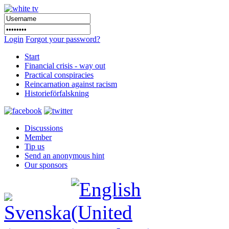
Login
Forgot your password?
Start
Financial crisis - way out
Practical conspiracies
Reincarnation against racism
Historieförfalskning
Discussions
Member
Tip us
Send an anonymous hint
Our sponsors