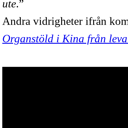
ute
.”
Andra vidrigheter ifrån ko
Organstöld i Kina från lev