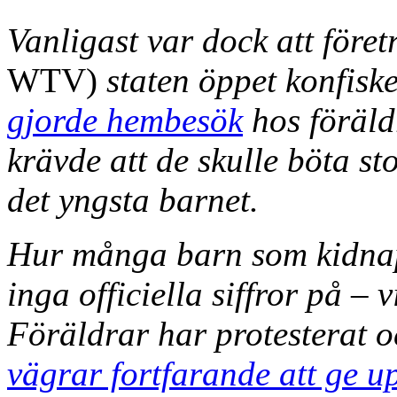
Vanligast var dock att före
WTV)
staten öppet konfisk
gjorde hembesök
hos föräldr
krävde att de skulle böta st
det yngsta barnet.
Hur många barn som kidnapp
inga officiella siffror på – 
Föräldrar har protesterat o
vägrar fortfarande att ge u