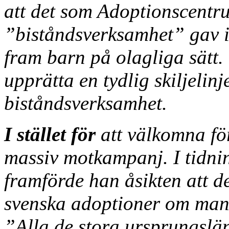
att det som Adoptionscentr
”biståndsverksamhet” gav in
fram barn på olagliga sätt.
upprätta en tydlig skiljelin
biståndsverksamhet.
I stället för
att välkomna fö
massiv motkampanj. I tidnin
framförde han åsikten att de
svenska adoptioner om man 
”Alla de stora ursprungslän