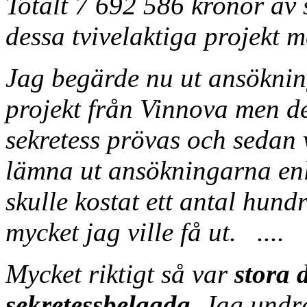
Totalt 7 692 586 kronor av 
dessa tvivelaktiga projekt m
Jag begärde nu ut ansöknin
projekt från Vinnova men det
sekretess prövas och sedan v
lämna ut ansökningarna enli
skulle kostat ett antal hun
mycket jag ville få ut. ....
Mycket riktigt så var
stora 
sekretessbelagda.
Jag undr