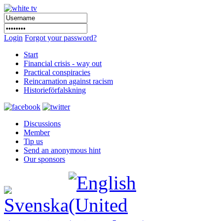
Login
Forgot your password?
Start
Financial crisis - way out
Practical conspiracies
Reincarnation against racism
Historieförfalskning
Discussions
Member
Tip us
Send an anonymous hint
Our sponsors