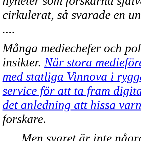
nyheter som forskarna själv
cirkulerat, så svarade en un
....
Många mediechefer och poli
insikter.
När stora medieför
med statliga Vinnova i ryg
service för att ta fram digi
det anledning att hissa var
forskare
.
....
Men svaret är inte någr