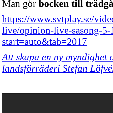
Man gör
bocken till trädg
https://www.svtplay.se/vid
live/opinion-live-sasong-5
start=auto&tab=2017
Att skapa en ny myndighet o
landsförräderi Stefan Löfvé