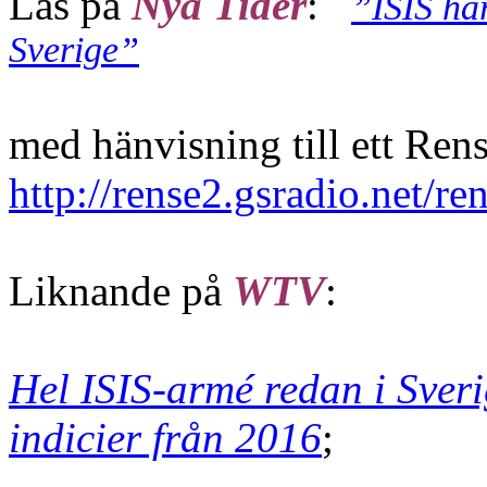
Läs på
Nya Tider
:
”ISIS ha
Sverige”
med hänvisning till ett Re
http://rense2.gsradio.net/
Liknande på
WTV
:
Hel ISIS-armé redan i Sver
indicier från 2016
;