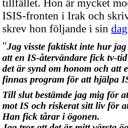
tillfället. Hon är mycket mo
ISIS-fronten i Irak och skr
skrev hon följande i sin
dag
"
Jag visste faktiskt inte hur j
att en IS-återvändare fick tv-tid
det är synd om honom och att en
finnas program för att hjälpa IS
Till slut bestämde jag mig för at
mot IS och riskerat sitt liv för a
Han fick tårar i ögonen.
Jag tror att det är mitt värsta ö