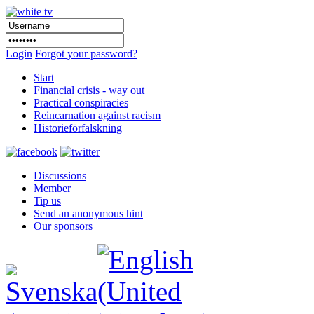
Login
Forgot your password?
Start
Financial crisis - way out
Practical conspiracies
Reincarnation against racism
Historieförfalskning
Discussions
Member
Tip us
Send an anonymous hint
Our sponsors