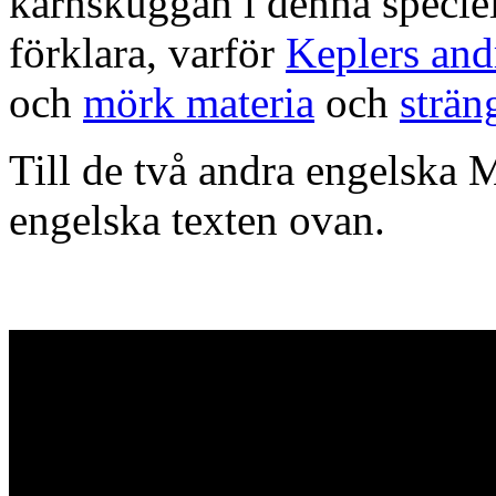
kärnskuggan i denna speciel
förklara, varför
Keplers and
och
mörk materia
och
strän
Till de två andra engelska 
engelska texten ovan.