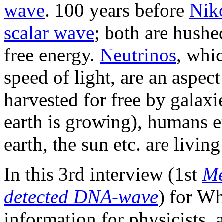
wave
. 100 years before
Niko
scalar wave
; both are hushe
free energy.
Neutrinos
, whi
speed of light, are an aspec
harvested for free by galaxie
earth is growing), humans et
earth, the sun etc. are living
In this 3rd interview (1st
Me
detected DNA-wave
) for Wh
information for physicists, 