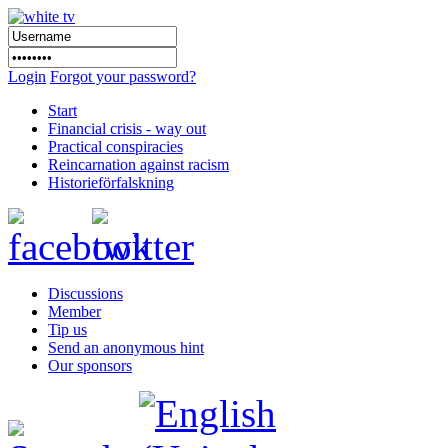
Login
Forgot your password?
Start
Financial crisis - way out
Practical conspiracies
Reincarnation against racism
Historieförfalskning
Discussions
Member
Tip us
Send an anonymous hint
Our sponsors