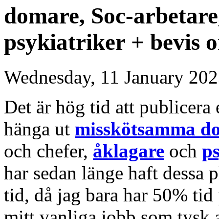
domare, Soc-arbetare
psykiatriker + bevis 
Wednesday, 11 January 202
Det är hög tid att publicera
hänga ut
misskötsamma d
och chefer,
åklagare
och
ps
har sedan länge haft dessa 
tid, då jag bara har 50% tid 
mitt vanliga jobb som tysk 