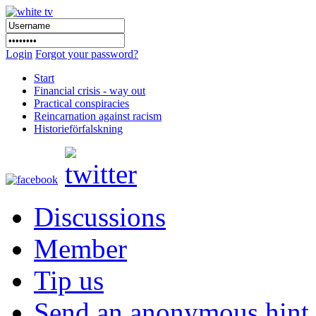
Login
Forgot your password?
Start
Financial crisis - way out
Practical conspiracies
Reincarnation against racism
Historieförfalskning
Discussions
Member
Tip us
Send an anonymous hint