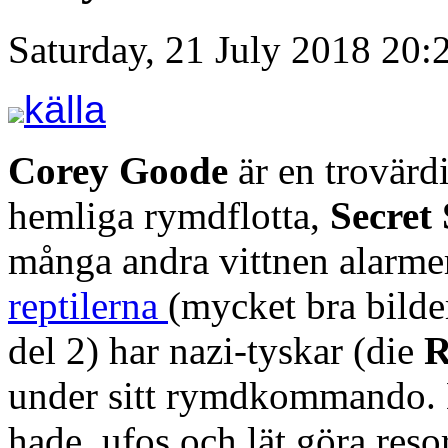
Saturday, 21 July 2018 20:
källa
Corey Goode
är en trovärd
hemliga rymdflotta,
Secret
många andra vittnen alarmer
reptilerna
(mycket bra bild
del 2) har nazi-tyskar (die
R
under sitt rymdkommando. Ha
hade ufos och lät göra res