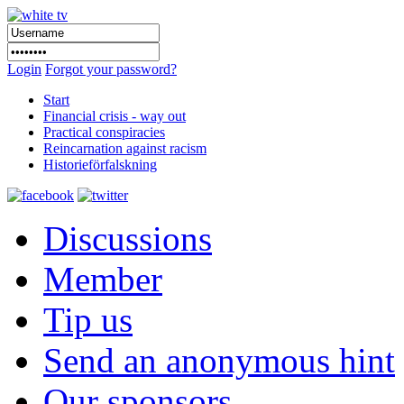
Login
Forgot your password?
Start
Financial crisis - way out
Practical conspiracies
Reincarnation against racism
Historieförfalskning
Discussions
Member
Tip us
Send an anonymous hint
Our sponsors