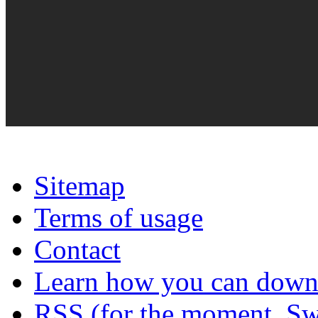
Sitemap
Terms of usage
Contact
Learn how you can downl
RSS (for the moment, Sw