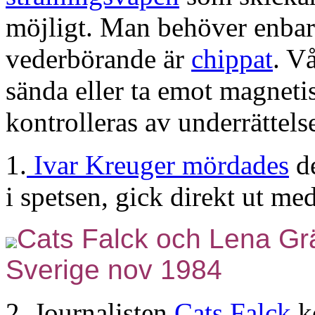
möjligt. Man behöver enbart
vederbörande är
chippat
. V
sända eller ta emot magneti
kontrolleras av underrättels
1.
Ivar Kreuger mördades
de
i spetsen, gick direkt ut me
Cats Falck och Lena Grä
Sverige nov 1984
2. Journalisten
Cats Falck
k