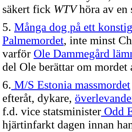
säkert fick
WTV
höra av en 
5.
Många dog på ett konstigt
Palmemordet
, inte minst Ch
varför
Ole Dammegård lämn
del Ole berättar om mordet 
6.
M/S Estonia massmordet
efteråt, dykare,
överlevande
f.d. vice statsminister
Odd E
hjärtinfarkt dagen innan han