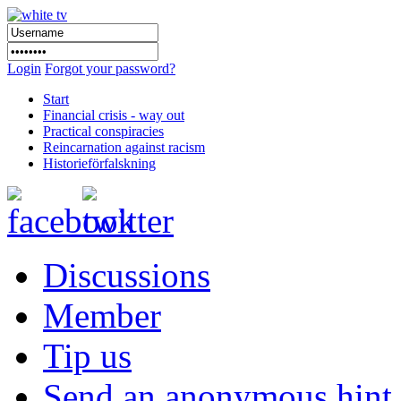
Login
Forgot your password?
Start
Financial crisis - way out
Practical conspiracies
Reincarnation against racism
Historieförfalskning
Discussions
Member
Tip us
Send an anonymous hint