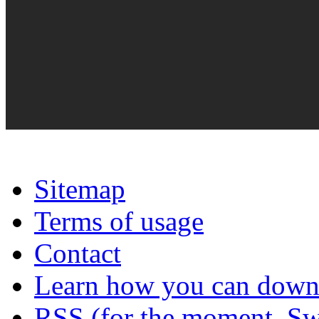
Sitemap
Terms of usage
Contact
Learn how you can downl
RSS (for the moment, Sw