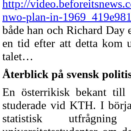
http://video.beforeitsnews.
nwo-plan-in-1969_419e981
både han och Richard Day en
en tid efter att detta kom
talet…
Återblick på svensk politi
En österrikisk bekant til
studerade vid KTH. I börj
statistisk utfrågn