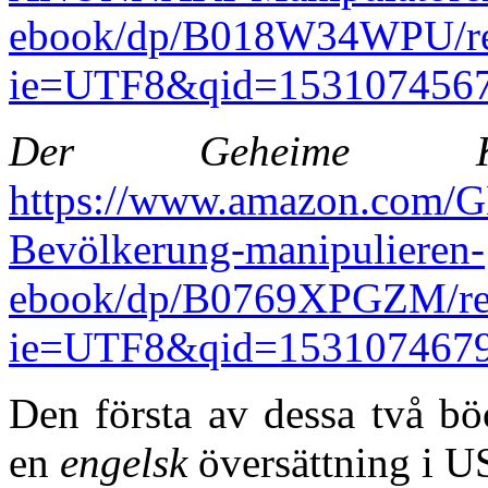
ebook/dp/B018W34WPU/re
ie=UTF8&qid=1531074567
Der Geheime Kr
https://www.amazon.co
Bevölkerung-manipulieren-
ebook/dp/B0769XPGZM/re
ie=UTF8&qid=1531074679
Den första av dessa två b
en
engelsk
översättning i U