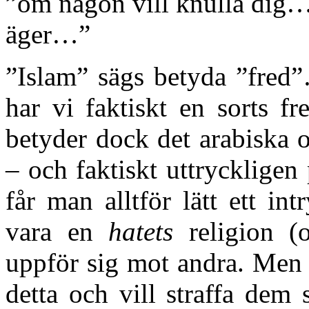
”om någon vill knulla dig…
äger…”
”
Islam” sägs betyda ”fred”
har vi faktiskt en sorts f
betyder dock det arabiska o
– och faktiskt uttryckligen
får man alltför lätt ett in
vara en
hatets
religion (
uppför sig mot andra. Men 
detta och vill straffa dem