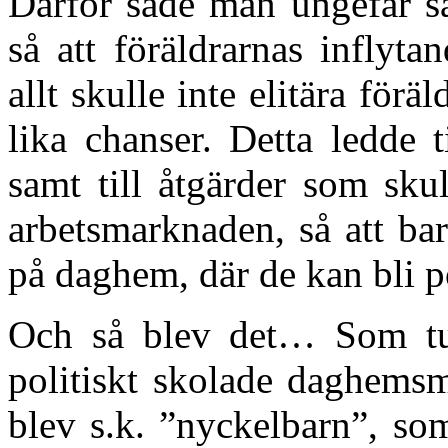
Därför sade man ungefär så
så att föräldrarnas inflyt
allt skulle inte elitära föräl
lika chanser. Detta ledde t
samt till åtgärder som sku
arbetsmarknaden, så att ba
på daghem, där de kan bli po
Och så blev det… Som tur
politiskt skolade daghem
blev s.k. ”nyckelbarn”, so