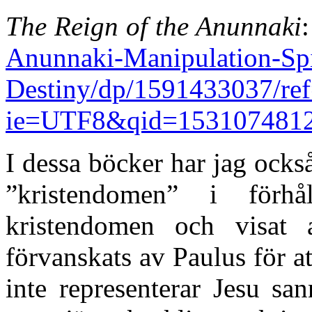
The Reign of the Anunnaki
Anunnaki-Manipulation-Spi
Destiny/dp/1591433037/re
ie=UTF8&qid=1531074812
I dessa böcker har jag också
”kristendomen” i förhå
kristendomen och visat a
förvanskats av Paulus för a
inte representerar Jesu sa