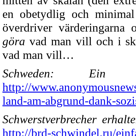
mitten av skalan (den extr
en obetydlig och minimal 
överdriver värderingarna o
göra
vad man vill och i sk
vad man vill…
Schweden: Ein
http://www.anonymousnews
land-am-abgrund-dank-sozi
Schwerstverbrecher erhalt
http://brd-schwindel.ru/ein