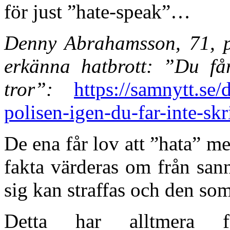
för just ”hate-speak”…
Denny Abrahamsson, 71, pre
erkänna hatbrott: ”Du får
tror”:
https://samnytt.se/
polisen-igen-du-far-inte-skr
De ena får lov att ”hata” m
fakta värderas om från san
sig kan straffas och den som
Detta har alltmera få