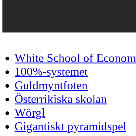
White School of Econom
100%-systemet
Guldmyntfoten
Österrikiska skolan
Wörgl
Gigantiskt pyramidspel