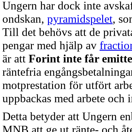
Ungern har dock inte avskaf
ondskan,
pyramidspelet
, so
Till det behövs att de privat
pengar med hjälp av
fracti
är att
Forint
inte
får emitt
räntefria engångsbetalningar
motprestation för utfört arb
uppbackas med arbete och i
Detta betyder att Ungern enb
MNB att ge ut ränte- och åt