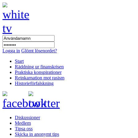
Logga in
Glömt lösenordet?
Start
Räddning ur finanskrisen
Praktiska konspirationer
Reinkarnation mot rasism
Historieförfalskning
Diskussioner
Medlem
Tipsa oss
Skicka in anonymt tips