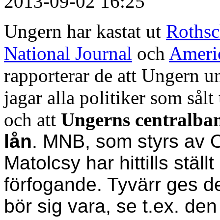
2013-09-02 16:25
Ungern har kastat ut
Rothsc
National Journal
och
Americ
rapporterar de att Ungern u
jagar alla politiker som sålt
och att
Ungerns centralb
lån
. MNB, som styrs av 
Matolcsy
har hittills ställt
förfogande.
Tyvärr ges de
bör sig vara, se t.ex. d