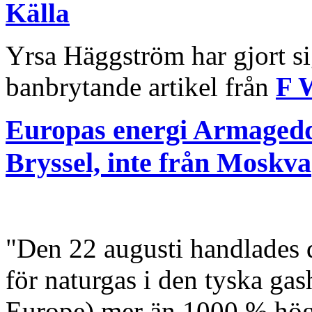
Källa
Yrsa Häggström har gjort sig
banbrytande artikel från
F 
Europas energi Armagedd
Bryssel, inte från Moskva
"Den 22 augusti handlades 
för naturgas i den tyska g
Europe) mer än 1000 % högre