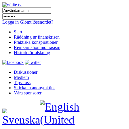
Logga in
Glömt lösenordet?
Start
Räddning ur finanskrisen
Praktiska konspirationer
Reinkarnation mot rasism
Historieförfalskning
Diskussioner
Medlem
Tipsa oss
Skicka in anonymt tips
Våra sponsorer