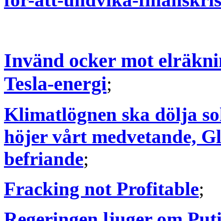
Invänd ocker mot elräkni
Tesla-energi
;
Klimatlögnen ska dölja so
höjer vårt medvetande, Gl
befriande
;
Fracking not Profitable
;
Regeringen ljuger om Puti