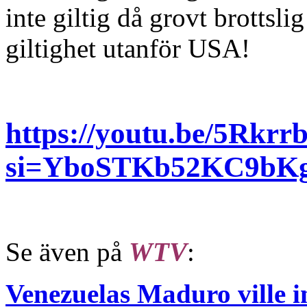
inte giltig då grovt brottsl
giltighet utanför USA!
https://youtu.be/5Rkr
si=YboSTKb52KC9bK
Se även på
WTV
:
Venezuelas Maduro ville in