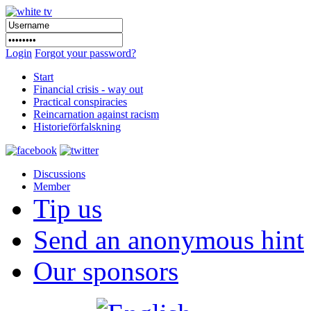
Login
Forgot your password?
Start
Financial crisis - way out
Practical conspiracies
Reincarnation against racism
Historieförfalskning
Discussions
Member
Tip us
Send an anonymous hint
Our sponsors