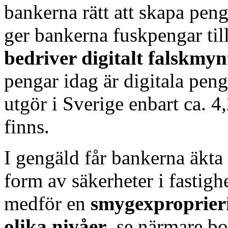
bankerna rätt att skapa peng
ger bankerna fuskpengar til
bedriver digitalt falskmyn
pengar idag är digitala pen
utgör i Sverige enbart ca. 
finns.
I gengäld får bankerna äkta
form av säkerheter i fastighe
medför en
smygexproprier
olika nivåer
, se närmare b