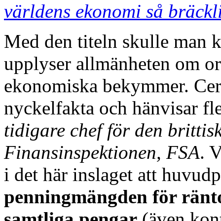
världens ekonomi så bräckl
Med den titeln skulle man k
upplyser allmänheten om ors
ekonomiska bekymmer. Cerv
nyckelfakta och hänvisar fle
tidigare chef för den brittis
Finansinspektionen, FSA
. 
i det här inslaget att huvud
penningmängden för ränt
samtliga pengar
(även kont