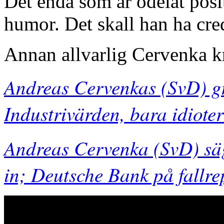
Det enda som är odelat pos
humor. Det skall han ha cred
Annan allvarlig Cervenka k
Andreas Cervenkas (SvD) g
Industrivärden, bara idiote
Andreas Cervenka (SvD) säg
in; Deutsche Bank på fallre