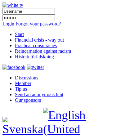
Login
Forgot your password?
Start
Financial crisis - way out
Practical conspiracies
Reincarnation against racism
Historieförfalskning
Discussions
Member
Tip us
Send an anonymous hint
Our sponsors