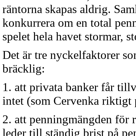
räntorna skapas aldrig. Samh
konkurrera om en total pen
spelet hela havet stormar, st
Det är tre nyckelfaktorer s
bräcklig:
1. att privata banker får ti
intet (som Cervenka riktigt
2. att penningmängden för r
leder till ständig brist på p