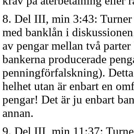
krav på återbetalning eller r
8. Del III, min 3:43: Turner 
med banklån i diskussionen. 
av pengar mellan två parter
bankerna producerade pengar
penningförfalskning). Dett
helhet utan är enbart en om
pengar! Det är ju enbart ba
annan.
9. Del III, min 11:37: Turne