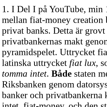
1. I Del I på YouTube, min 
mellan fiat-money creation 
privat banks. Detta är grovt
privatbankernas makt genom 
pyramidspelet. Uttrycket f
latinska uttrycket
fiat lux
, 
tomma intet
.
Både
staten me
Riksbanken genom datorsyst
banker och privatbankerna 
intet, fiat-money, och den s