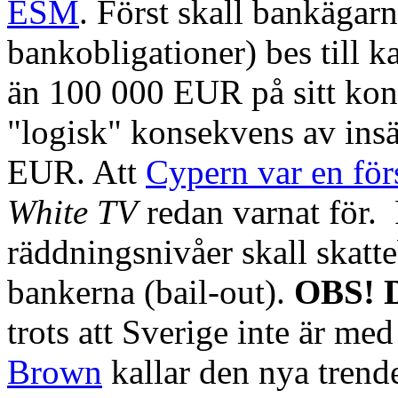
ESM
. Först skall bankägar
bankobligationer) bes till 
än 100 000 EUR på sitt kont
"logisk" konsekvens av ins
EUR. Att
Cypern var en fö
White TV
redan varnat för. F
räddningsnivåer skall skatte
bankerna (bail-out).
OBS! D
trots att Sverige inte är m
Brown
kallar den nya trend