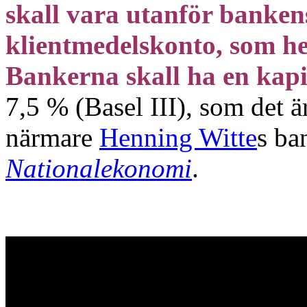
skall vara utanför banken
klientmedelskonto, som he
Bankerna skall ha en kap
7,5 % (Basel III), som det är
närmare
Henning Witte
s ba
Nationalekonomi
.