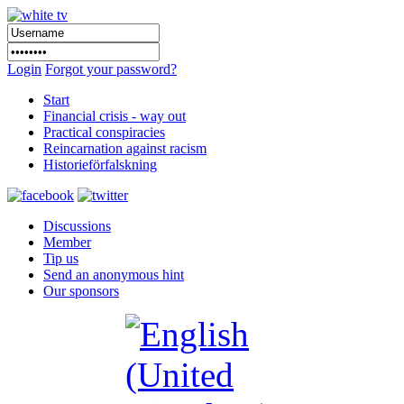
Login
Forgot your password?
Start
Financial crisis - way out
Practical conspiracies
Reincarnation against racism
Historieförfalskning
Discussions
Member
Tip us
Send an anonymous hint
Our sponsors