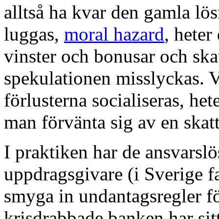
alltså ha kvar den gamla lös
luggas,
moral hazard
, heter
vinster och bonusar och ska
spekulationen misslyckas. V
förlusterna socialiseras, he
man förvänta sig av en skat
I praktiken har de ansvars
uppdragsgivare (i Sverige f
smyga in undantagsregler fö
krisdrabbade banken har sitt 