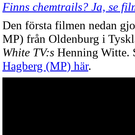
Finns chemtrails? Ja, se fi
Den första filmen nedan gjo
MP) från Oldenburg i Tyskl
White TV:s
Henning Witte.
Hagberg (MP) här
.