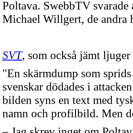
Poltava. SwebbTV svarade at
Michael Willgert, de andra h
SVT
, som också jämt ljuger
"En skärmdump som sprids i 
svenskar dödades i attacken
bilden syns en text med tys
namn och profilbild. Men de
– Jag skrev inget om Poltav