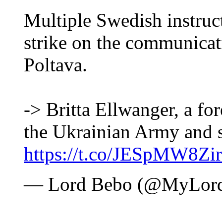
Multiple Swedish instruct
strike on the communicati
Poltava.
-> Britta Ellwanger, a fo
the Ukrainian Army and 
https://t.co/JESpMW8Zir
— Lord Bebo (@MyLor