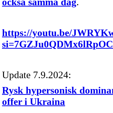
också samma dag
.
https://youtu.be/JWRYKw
si=7GZJu0QDMx6lRpOC
Update 7.9.2024:
Rysk hypersonisk dominans
offer i Ukraina