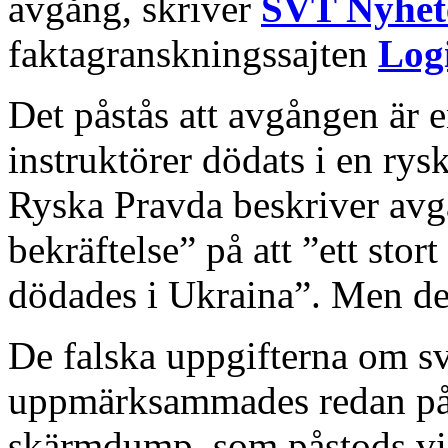
avgång, skriver
SVT Nyhet
faktagranskningssajten
Logi
Det påstås att avgången är e
instruktörer dödats i en rys
Ryska Pravda beskriver avg
bekräftelse” på att ”ett stor
dödades i Ukraina”. Men de
De falska uppgifterna om s
uppmärksammades redan på 
skärmdump, som påstods vis