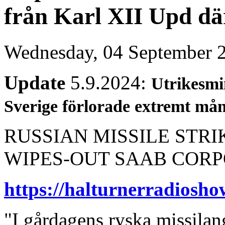
från Karl XII Upd där
Wednesday, 04 September 
Update
5.9.2024:
Utrikesmi
Sverige förlorade extremt må
RUSSIAN MISSILE STRI
WIPES-OUT SAAB CORP
https://halturnerradiosho
"I gårdagens ryska missila