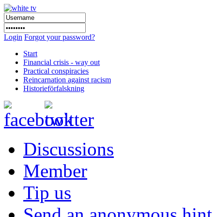
Login
Forgot your password?
Start
Financial crisis - way out
Practical conspiracies
Reincarnation against racism
Historieförfalskning
Discussions
Member
Tip us
Send an anonymous hint