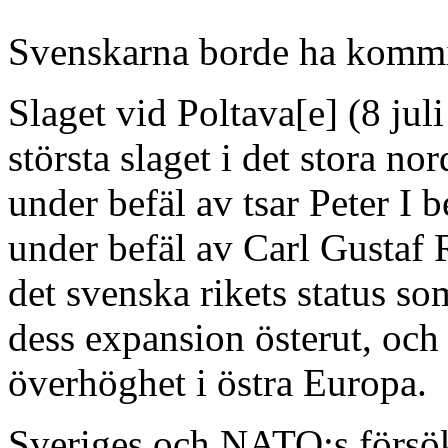
Svenskarna borde ha kommit
Slaget vid Poltava[e] (8 ju
största slaget i det stora n
under befäl av tsar Peter I
under befäl av Carl Gustaf R
det svenska rikets status s
dess expansion österut, och
överhöghet i östra Europa.
Sveriges och NATO:s försök 