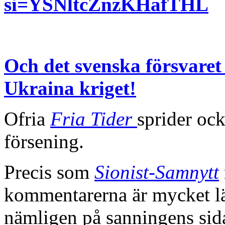
si=YSNltcZnzKHafTHL
Och det svenska försvaret
Ukraina kriget!
Ofria
Fria Tider
sprider oc
försening.
Precis som
Sionist-Samnytt
kommentarerna är mycket läs
nämligen på sanningens sid