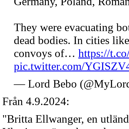
Germany, Poland, Roman
They were evacuating bot
dead bodies. In cities lik
convoys of…
https://t
pic.twitter.com/YGISZ
— Lord Bebo (@MyLor
Från 4.9.2024:
"Britta Ellwanger, en utlän