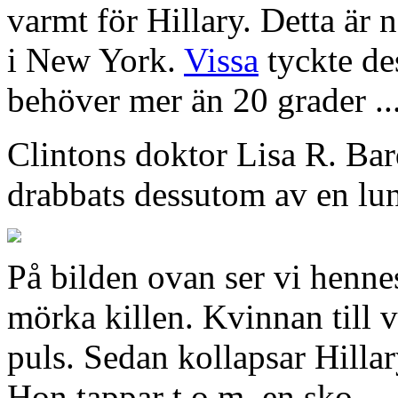
varmt för Hillary. Detta är 
i New York.
Vissa
tyckte de
behöver mer än 20 grader ...
Clintons doktor Lisa R. Ba
drabbats dessutom av en
lu
På bilden ovan ser vi henne
mörka killen. Kvinnan till
puls. Sedan kollapsar Hillary
Hon tappar t.o.m. en sko.