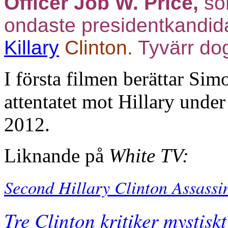
Officer Job W. Price,
som
ondaste presidentkandid
Killary
Clinton
.
Tyvärr do
I första filmen berättar Si
attentatet mot Hillary unde
2012.
Liknande på
White TV:
Second Hillary Clinton Assassi
Tre Clinton kritiker mystis