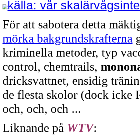
källa: vår skalärvågsint
För att sabotera detta mäkti
mörka bakgrundskrafterna
g
kriminella metoder, typ va
control, chemtrails,
monona
dricksvattnet, ensidig träni
de flesta skolor (dock icke
och, och, och ...
Liknande på
WTV
: