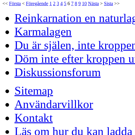
<<
Första
<
Föregående
1
2
3
4
5
6
7
8
9
10
Nästa
>
Sista
>>
Reinkarnation en naturla
Karmalagen
Du är själen, inte kroppe
Döm inte efter kroppen u
Diskussionsforum
Sitemap
Användarvillkor
Kontakt
Läs om hur du kan ladda 