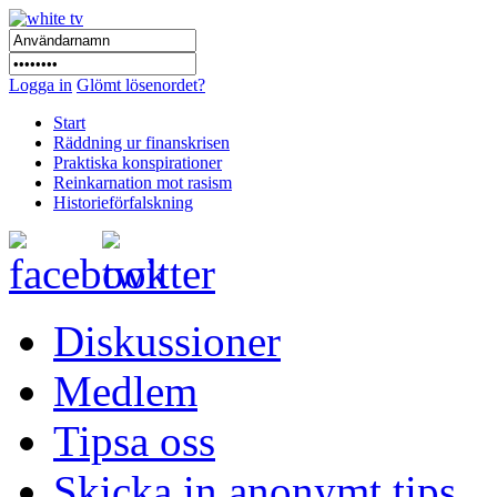
Logga in
Glömt lösenordet?
Start
Räddning ur finanskrisen
Praktiska konspirationer
Reinkarnation mot rasism
Historieförfalskning
Diskussioner
Medlem
Tipsa oss
Skicka in anonymt tips