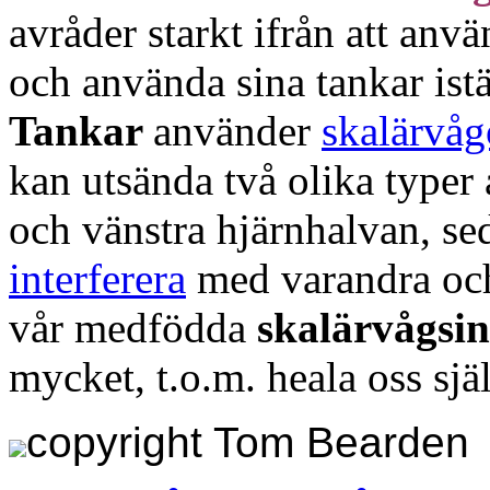
avråder starkt ifrån att anv
och använda sina tankar istä
Tankar
använder
skalärvåg
kan utsända två olika typer
och vänstra hjärnhalvan, sed
interferera
med varandra oc
vår medfödda
skalärvågsi
mycket, t.o.m. heala oss sjä
copyright Tom Bearden