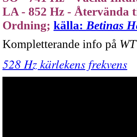
LA - 852 Hz - Återvända ti
Ordning;
källa:
Betinas H
Kompletterande info på
WT
528 Hz kärlekens frekvens