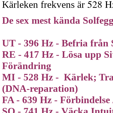
528 H
Kärleken frekvens är
De sex mest kända Solfegg
UT - 396 Hz - Befria från
RE - 417 Hz - Lösa upp Si
Förändring
MI - 528 Hz - Kärlek; Tr
(DNA-reparation)
FA - 639 Hz - Förbindelse
SO - 741 Hz - Väcka Intui