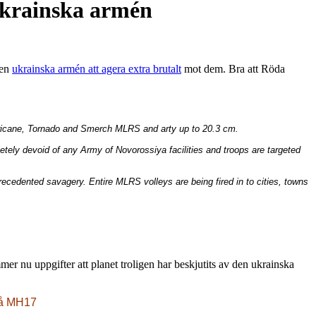
Ukrainska armén
den
ukrainska armén att agera extra brutalt
mot dem. Bra att Röda
rricane, Tornado and Smerch MLRS and arty up to 20.3 cm.
etely devoid of any Army of Novorossiya facilities and troops are targeted
recedented savagery. Entire MLRS volleys are being fired in to cities, towns
mer nu uppgifter att planet troligen har beskjutits av den ukrainska
 på MH17