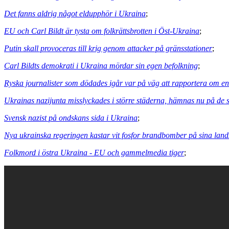
Det fanns aldrig något eldupphör i Ukraina
;
EU och Carl Bildt är tysta om folkrättsbrotten i Öst-Ukraina
;
Putin skall provoceras till krig genom attacker på gränsstationer
;
Carl Bildts demokrati i Ukraina mördar sin egen befolkning
;
Ryska journalister som dödades igår var på väg att rapportera om e
Ukrainas nazijunta misslyckades i större städerna, hämnas nu på de
Svensk nazist på ondskans sida i Ukraina
;
Nya ukrainska regeringen kastar vit fosfor brandbomber på sina lan
Folkmord i östra Ukraina - EU och gammelmedia tiger
;