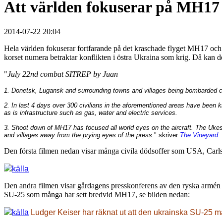
Att världen fokuserar på MH17
2014-07-22 20:04
Hela världen fokuserar fortfarande på det kraschade flyget MH17 och
korset numera betraktar konflikten i östra Ukraina som krig. Då kan de
"
July 22nd combat SITREP by Juan
1. Donetsk, Lugansk and surrounding towns and villages being bombarded c
2. In last 4 days over 300 civilians in the aforementioned areas have been k
as is infrastructure such as gas, water and electric services.
3. Shoot down of MH17 has focused all world eyes on the aircraft. The Ukes 
and villages away from the prying eyes of the press.
" skriver
The Vineyard
.
Den första filmen nedan visar många civila dödsoffer som USA, Carls 
källa
Den andra filmen visar gårdagens presskonferens av den ryska armén 
SU-25 som många har sett bredvid MH17, se bilden nedan:
källa
Ludger Keiser har räknat ut att den ukrainska SU-25 må