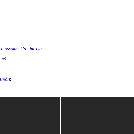
n massaker i Shchastye
;
 små
;
dsmän
;