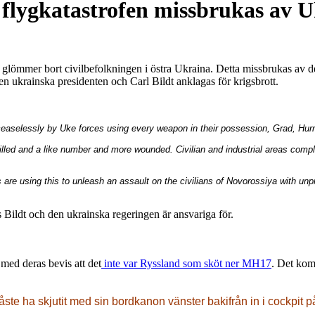
 flygkatastrofen missbrukas av 
 glömmer bort civilbefolkningen i östra Ukraina. Detta missbrukas av 
n ukrainska presidenten och Carl Bildt anklagas för krigsbrott.
easelessly by Uke forces using every weapon in their possession, Grad, Hu
illed and a like number and more wounded. Civilian and industrial areas compl
are using this to unleash an assault on the civilians of Novorossiya with unp
Bildt och den ukrainska regeringen är ansvariga för.
med deras bevis att det
inte var Ryssland som sköt ner MH17
. Det kom
ste ha skjutit med sin bordkanon vänster bakifrån in i cockpit