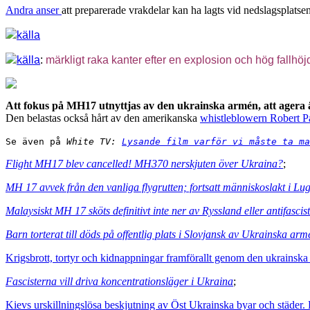
Andra anser
att preparerade vrakdelar kan ha lagts vid nedslagsplats
källa
källa
:
märkligt raka kanter efter en explosion och hög fallhöj
Att fokus på MH17 utnyttjas av den ukrainska armén, att agera än
Den belastas också hårt av den amerikanska
whistleblowern Robert P
Se även på
 White TV: 
Lysande film varför vi måste ta ma
Flight MH17 blev cancelled! MH370 nerskjuten över Ukraina?
;
MH 17 avvek från den vanliga flygrutten; fortsatt människoslakt i Lu
Malaysiskt MH 17 sköts definitivt inte ner av Ryssland eller antifascis
Barn torterat till döds på offentlig plats i Slovjansk av Ukrainska arm
Krigsbrott, tortyr och kidnappningar framförallt genom den ukrainsk
Fascisterna vill driva koncentrationsläger i Ukraina
;
Kievs urskillningslösa beskjutning av Öst Ukrainska byar och städer. D