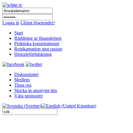
Logga in
Glömt lösenordet?
Start
Räddning ur finanskrisen
Praktiska konspirationer
Reinkarnation mot rasism
Historieförfalskning
Diskussioner
Medlem
Tipsa oss
Skicka in anonymt tips
Våra sponsorer