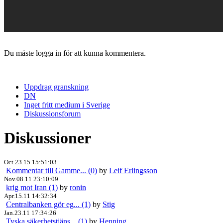
Du måste logga in för att kunna kommentera.
Uppdrag granskning
DN
Inget fritt medium i Sverige
Diskussionsforum
Diskussioner
Oct.23.15 15:51:03
Kommentar till Gamme... (0)
by
Leif Erlingsson
Nov.08.11 23:10:09
krig mot Iran (1)
by
ronin
Apr.15.11 14:32:34
Centralbanken gör eg... (1)
by
Stig
Jan.23.11 17:34:26
Tyska säkerhetstjäns... (1)
by
Henning