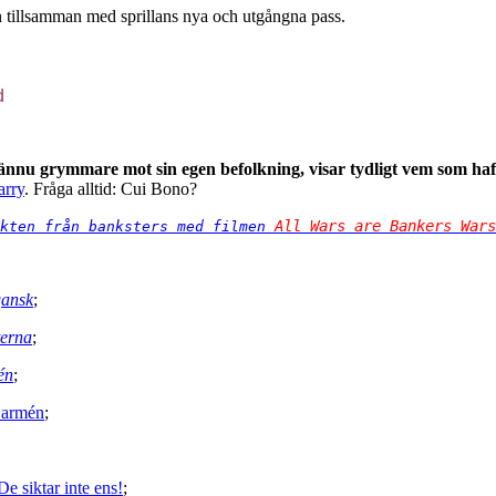
en tillsamman med sprillans nya och utgångna pass.
d
nu grymmare mot sin egen befolkning, visar tydligt vem som haft n
arry
. Fråga alltid: Cui Bono?
All Wars are Bankers Wars
kten från banksters med filmen 
gansk
;
terna
;
én
;
a armén
;
e siktar inte ens!
;