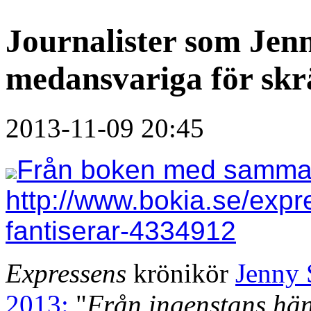
Journalister som Jen
medansvariga för skr
2013-11-09 20:45
Från boken med samma t
http://www.bokia.se/expr
fantiserar-4334912
Expressens
krönikör
Jenny 
2013:
"
Från ingenstans hän