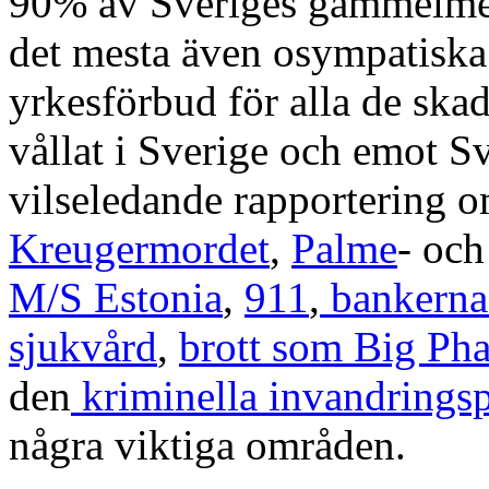
90% av Sveriges gammelmedi
det mesta även osympatisk
yrkesförbud för alla de skad
vållat i Sverige och emot S
vilseledande rapportering
Kreugermordet
,
Palme
- oc
M/S Estonia
,
911
,
bankerna
sjukvård
,
brott som Big Ph
den
kriminella invandringsp
några viktiga områden.