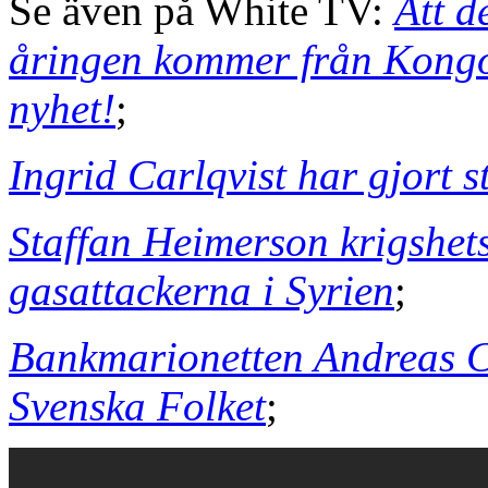
Se även på White TV:
Att d
åringen kommer från Kongo ä
nyhet!
;
Ingrid Carlqvist har gjort s
Staffan Heimerson krigshet
gasattackerna i Syrien
;
Bankmarionetten Andreas C
Svenska Folket
;