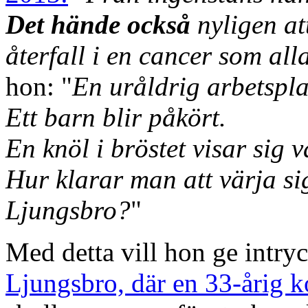
Det hände också
nyligen at
återfall i en cancer som all
hon: "
En uråldrig arbetspla
Ett barn blir påkört.
En knöl i bröstet visar sig 
Hur klarar man att värja si
Ljungsbro?
"
Med detta vill hon ge intry
Ljungsbro, där en 33-årig k